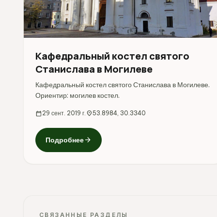
Кафедральный костел святого
Станислава в Могилеве
Кафедральный костел святого Станислава в Могилеве.
Ориентир: могилев костел.
calendar_today
29 сент. 2019 г.
location_on
53.8984, 30.3340
arrow_forward
Подробнее
СВЯЗАННЫЕ РАЗДЕЛЫ