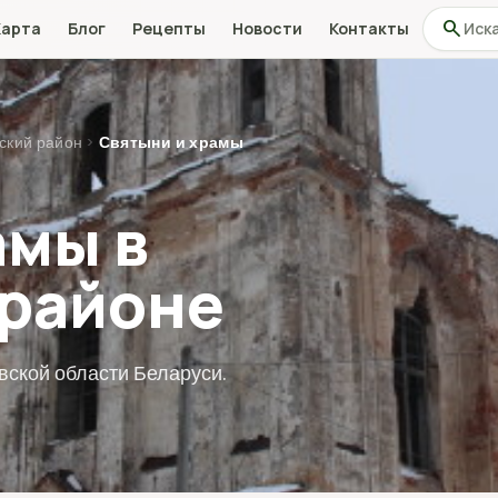
Поиск по
search
Карта
Блог
Рецепты
Новости
Контакты
ский район
›
Святыни и храмы
амы в
 районе
вской области Беларуси.