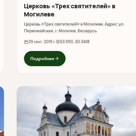
Церковь «Трех святителей» в
Могилеве
Церковь «Трех святителей» в Могилеве. Адрес: ул.
Первомайская, г. Могилев, Беларусь.
calendar_today
29 сент. 2019 г.
location_on
53.9110, 30.3418
arrow_forward
Подробнее