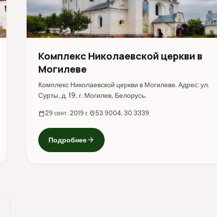
Комплекс Николаевской церкви в
Могилеве
Комплекс Николаевской церкви в Могилеве. Адрес: ул.
Сурты, д. 19, г. Могилев, Белорусь.
calendar_today
29 сент. 2019 г.
location_on
53.9004, 30.3339
arrow_forward
Подробнее