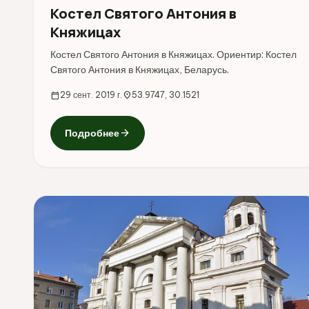
Костел Святого Антония в
Княжицах
Костел Святого Антония в Княжицах. Ориентир: Костел
Святого Антония в Княжицах, Беларусь.
calendar_today
29 сент. 2019 г.
location_on
53.9747, 30.1521
arrow_forward
Подробнее