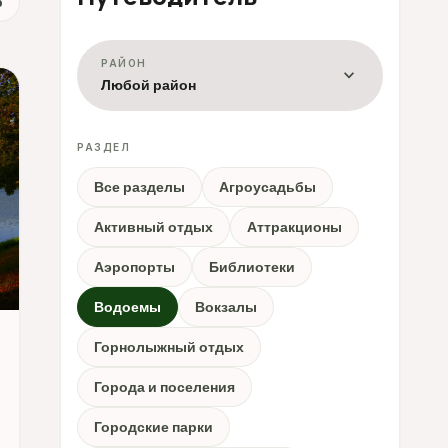
р
РАЙОН
expand_more
Любой район
РАЗДЕЛ
Все разделы
Агроусадьбы
Активный отдых
Аттракционы
Аэропорты
Библиотеки
Водоемы
Вокзалы
Горнолыжный отдых
Города и поселения
Городские парки