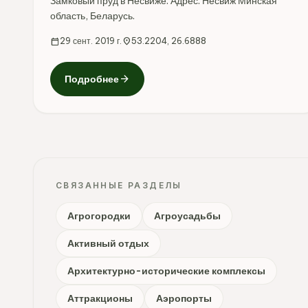
Замковый пруд в Несвиже. Адрес: Несвиж Минская
область, Беларусь.
calendar_today
29 сент. 2019 г.
location_on
53.2204, 26.6888
arrow_forward
Подробнее
СВЯЗАННЫЕ РАЗДЕЛЫ
Агрогородки
Агроусадьбы
Активный отдых
Архитектурно-исторические комплексы
Аттракционы
Аэропорты