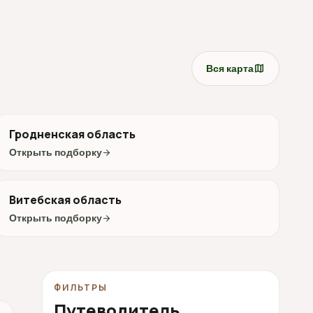
map
Вся карта
Гродненская область
Открыть подборку
arrow_forward
Витебская область
Открыть подборку
arrow_forward
ФИЛЬТРЫ
Путеводитель