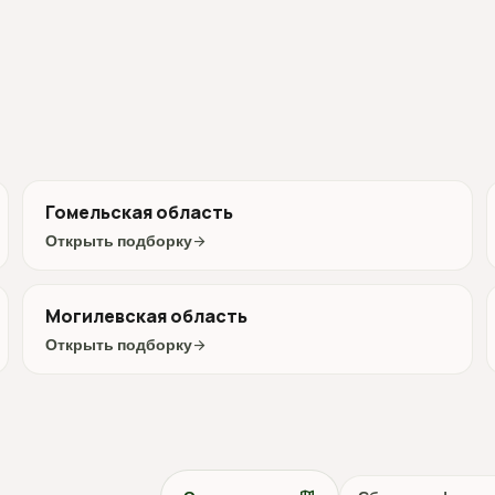
Гомельская область
Открыть подборку
arrow_forward
Могилевская область
Открыть подборку
arrow_forward