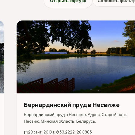
map
Открыть карту
Сбросить фильт
Бернардинский пруд в Несвиже
Бернардинский пруд в Несвиже. Адрес: Старый парк
Несвиж, Минская область, Беларусь.
calendar_today
29 сент. 2019 г.
location_on
53.2222, 26.6865