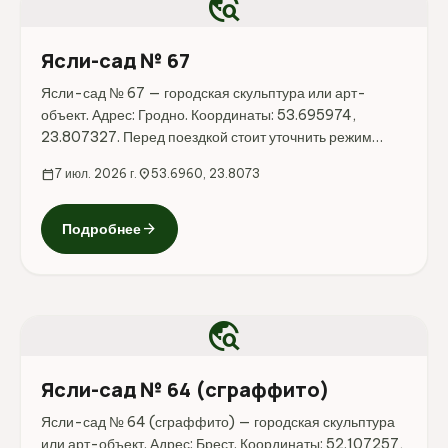
travel_explore
Ясли-сад № 67
Ясли-сад № 67 — городская скульптура или арт-
объект. Адрес: Гродно. Координаты: 53.695974,
23.807327. Перед поездкой стоит уточнить режим
работы, доступность посещения и актуальные условия
calendar_today
7 июл. 2026 г.
location_on
53.6960, 23.8073
на официальных ресурсах.
arrow_forward
Подробнее
travel_explore
Ясли-сад № 64 (сграффито)
Ясли-сад № 64 (сграффито) — городская скульптура
или арт-объект. Адрес: Брест. Координаты: 52.107257,