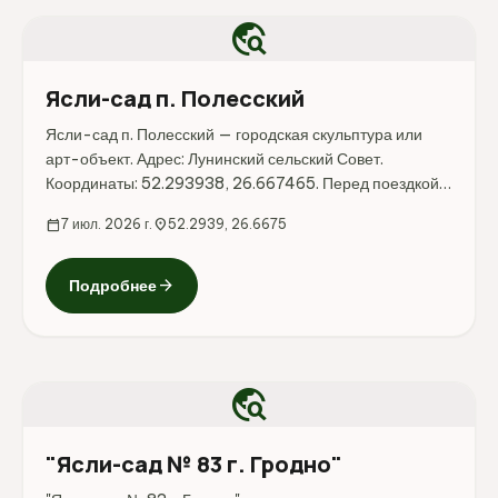
travel_explore
Ясли-сад п. Полесский
Ясли-сад п. Полесский — городская скульптура или
арт-объект. Адрес: Лунинский сельский Совет.
Координаты: 52.293938, 26.667465. Перед поездкой
стоит уточнить режим работы, доступность посещения
calendar_today
7 июл. 2026 г.
location_on
52.2939, 26.6675
и актуальные условия на официальных ресурсах.
arrow_forward
Подробнее
travel_explore
"Ясли-сад № 83 г. Гродно"