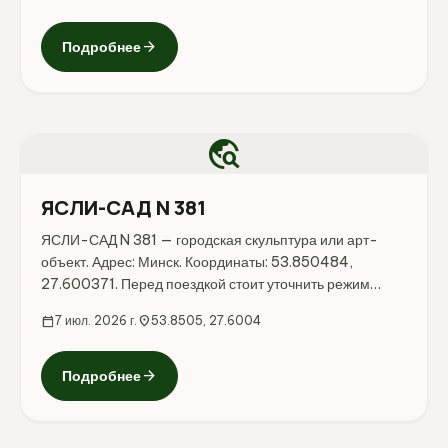
arrow_forward
Подробнее
travel_explore
ЯСЛИ-САД N 381
ЯСЛИ-САД N 381 — городская скульптура или арт-
объект. Адрес: Минск. Координаты: 53.850484,
27.600371. Перед поездкой стоит уточнить режим
работы, доступность посещения и актуальные условия
calendar_today
7 июл. 2026 г.
location_on
53.8505, 27.6004
на официальных ресурсах.
arrow_forward
Подробнее