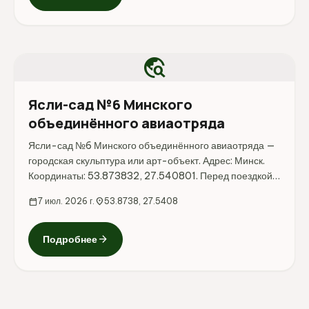
travel_explore
Ясли-сад №6 Минского
объединённого авиаотряда
Ясли-сад №6 Минского объединённого авиаотряда —
городская скульптура или арт-объект. Адрес: Минск.
Координаты: 53.873832, 27.540801. Перед поездкой
стоит уточнить режим работы, доступность посещения
calendar_today
7 июл. 2026 г.
location_on
53.8738, 27.5408
и актуальные условия на официальных ресурсах.
arrow_forward
Подробнее