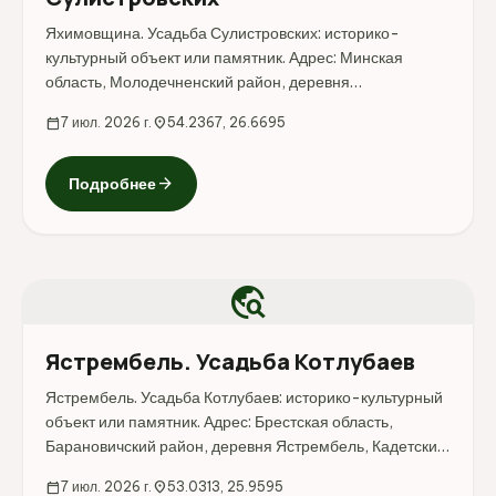
Яхимовщина. Усадьба Сулистровских: историко-
культурный объект или памятник. Адрес: Минская
область, Молодечненский район, деревня
Яхимовщина.
calendar_today
7 июл. 2026 г.
location_on
54.2367, 26.6695
arrow_forward
Подробнее
travel_explore
Ястрембель. Усадьба Котлубаев
Ястрембель. Усадьба Котлубаев: историко-культурный
объект или памятник. Адрес: Брестская область,
Барановичский район, деревня Ястрембель, Кадетский
пер., 2Ж.
calendar_today
7 июл. 2026 г.
location_on
53.0313, 25.9595