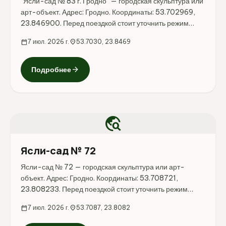
"Ясли-сад № 83 г. Гродно" — городская скульптура или
арт-объект. Адрес: Гродно. Координаты: 53.702969,
23.846900. Перед поездкой стоит уточнить режим
работы, доступность посещения и актуальные условия
calendar_today
7 июл. 2026 г.
location_on
53.7030, 23.8469
на официальных ресурсах.
arrow_forward
Подробнее
travel_explore
Ясли-сад № 72
Ясли-сад № 72 — городская скульптура или арт-
объект. Адрес: Гродно. Координаты: 53.708721,
23.808233. Перед поездкой стоит уточнить режим
работы, доступность посещения и актуальные условия
calendar_today
7 июл. 2026 г.
location_on
53.7087, 23.8082
на официальных ресурсах.