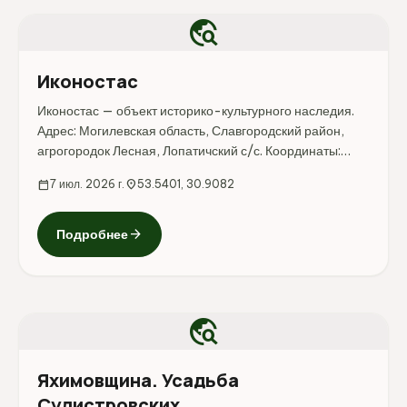
travel_explore
Иконостас
Иконостас — объект историко-культурного наследия.
Адрес: Могилевская область, Славгородский район,
агрогородок Лесная, Лопатичский с/с. Координаты:
53.540127, 30.908245. Перед поездкой стоит
calendar_today
7 июл. 2026 г.
location_on
53.5401, 30.9082
уточнить режим...
arrow_forward
Подробнее
travel_explore
Яхимовщина. Усадьба
Сулистровских