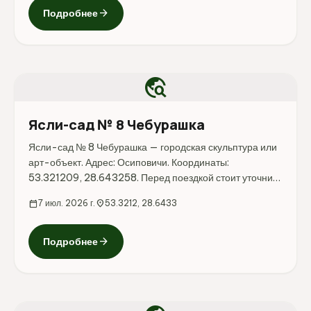
arrow_forward
Подробнее
travel_explore
Ясли-сад № 8 Чебурашка
Ясли-сад № 8 Чебурашка — городская скульптура или
арт-объект. Адрес: Осиповичи. Координаты:
53.321209, 28.643258. Перед поездкой стоит уточнить
режим работы, доступность посещения и актуальные
calendar_today
7 июл. 2026 г.
location_on
53.3212, 28.6433
условия на официальных ресурсах.
arrow_forward
Подробнее