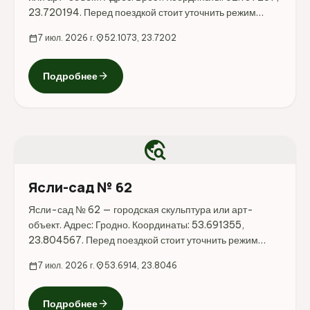
23.720194. Перед поездкой стоит уточнить режим
работы, доступность посещения и актуальные условия
calendar_today
7 июл. 2026 г.
location_on
52.1073, 23.7202
на официальных ресурсах.
arrow_forward
Подробнее
travel_explore
Ясли-сад № 62
Ясли-сад № 62 — городская скульптура или арт-
объект. Адрес: Гродно. Координаты: 53.691355,
23.804567. Перед поездкой стоит уточнить режим
работы, доступность посещения и актуальные условия
calendar_today
7 июл. 2026 г.
location_on
53.6914, 23.8046
на официальных ресурсах.
arrow_forward
Подробнее