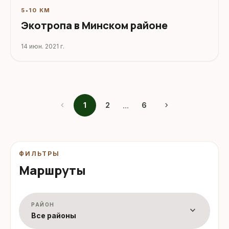
5
•
10 КМ
Экотропа в Минском районе
14 июн. 2021 г.
chevron_left
...
chevron_right
1
2
6
ФИЛЬТРЫ
Маршруты
РАЙОН
expand_more
Все районы