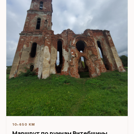
10
•
650 КМ
Маршрут по руинам Витебщины