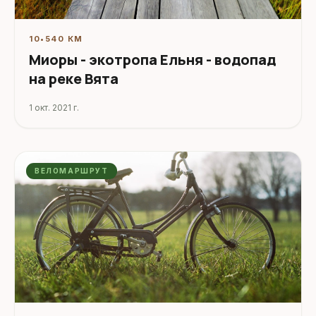
10
•
540 КМ
Миоры - экотропа Ельня - водопад
на реке Вята
1 окт. 2021 г.
ВЕЛОМАРШРУТ