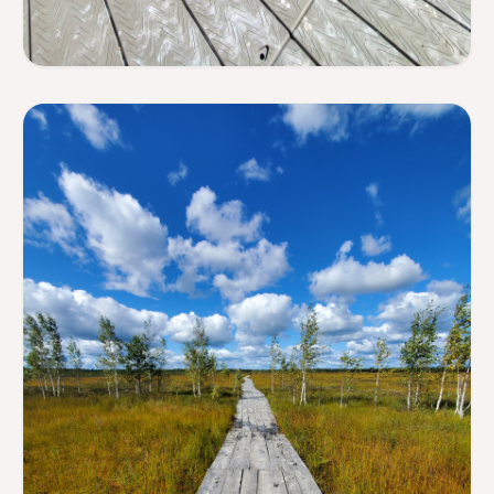
ВЕЛОМАРШРУТ
Маршрут "Вокруг
Браславских озер"