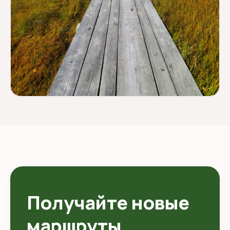
ЭКОЛОГИЧЕСКИЕ МАРШРУТЫ
Миоры - экотропа Ельня -
водопад на реке Вята
Получайте новые
маршруты