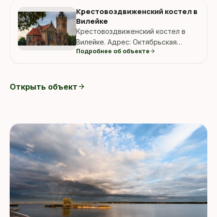
Крестовоздвиженский костел в
Вилейке
Крестовоздвиженский костел в
Вилейке. Адрес: Октябрьская
Подробнее об объекте
arrow_forward
улица, 2, Вилейка, Беларусь.
Открыть объект
arrow_forward