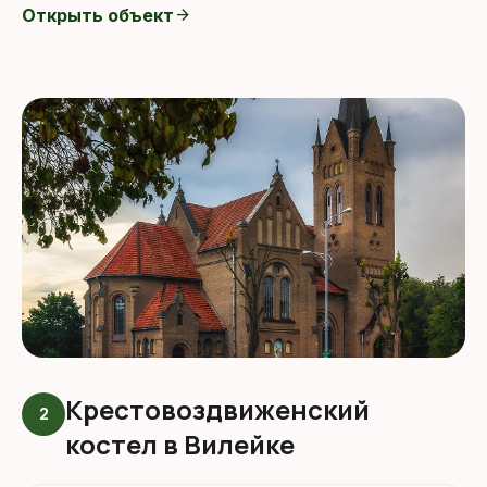
Открыть объект
arrow_forward
Крестовоздвиженский
2
костел в Вилейке