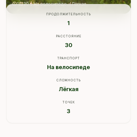
schedule
map
directions_walk
signal_cellular_alt
1
30
На велосипеде
Лёгкая
ПРОДОЛЖИТЕЛЬНОСТЬ
1
РАССТОЯНИЕ
30
ТРАНСПОРТ
На велосипеде
СЛОЖНОСТЬ
Лёгкая
ТОЧЕК
3