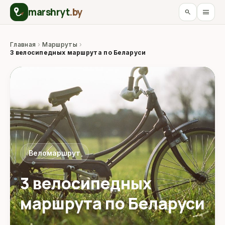
marshryt
.by
menu
search
Главная
›
Маршруты
›
3 велосипедных маршрута по Беларуси
Веломаршрут
3 велосипедных
маршрута по Беларуси