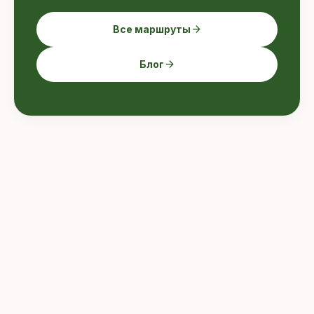
arrow_forward
Все маршруты
arrow_forward
Блог