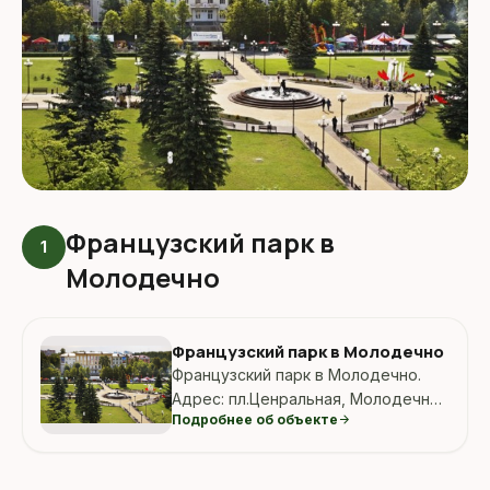
Французский парк в
1
Молодечно
Французский парк в Молодечно
Французский парк в Молодечно.
Адрес: пл.Ценральная, Молодечно,
Подробнее об объекте
arrow_forward
Беларусь.