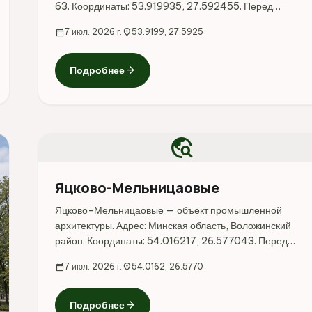
63. Координаты: 53.919935, 27.592455. Перед
поездкой стоит уточнить режим работы, доступность
calendar_today
7 июл. 2026 г.
location_on
53.9199, 27.5925
посещения и актуальные условия на официальных
ресурсах.
arrow_forward
Подробнее
travel_explore
Яцково-Мельницаовые
Яцково-Мельницаовые — объект промышленной
архитектуры. Адрес: Минская область, Воложинский
район. Координаты: 54.016217, 26.577043. Перед
поездкой стоит уточнить режим работы, доступность
calendar_today
7 июл. 2026 г.
location_on
54.0162, 26.5770
посещения и актуальные условия на официальных
ресурсах.
arrow_forward
Подробнее