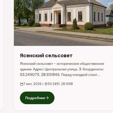
Ясенский сельсовет
Ясенский сельсовет - историческое общественное
здание. Адрес: Центральная улица, 3. Координаты:
53.249075, 28.931846. Перед поездкой стоит
уточнить режим работы, доступность посещения и
calendar_today
7 июл. 2026 г.
location_on
53.2491, 28.9318
актуальные условия на официальных ресурсах.
arrow_forward
Подробнее