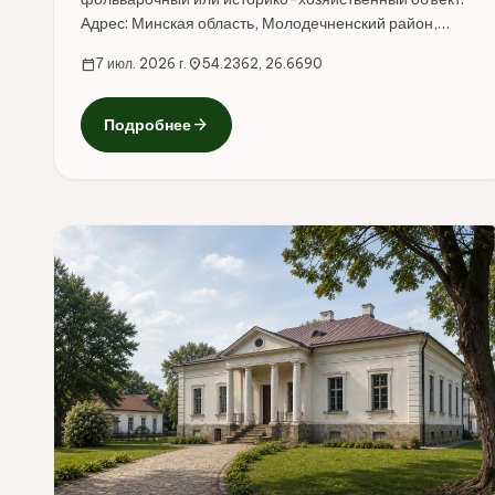
Адрес: Минская область, Молодечненский район,
Яхимовщина.
calendar_today
7 июл. 2026 г.
location_on
54.2362, 26.6690
arrow_forward
Подробнее