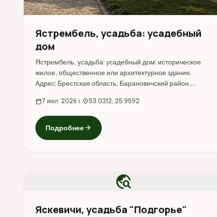
Ястрембель, усадьба: усадебный
дом
Ястрембель, усадьба: усадебный дом: историческое
жилое, общественное или архитектурное здание.
Адрес: Брестская область, Барановичский район,
Ястрембель.
calendar_today
7 июл. 2026 г.
location_on
53.0312, 25.9592
arrow_forward
Подробнее
travel_explore
Яскевичи, усадьба "Подгорье"