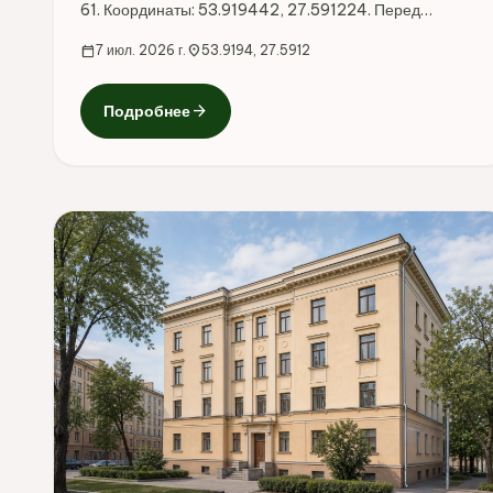
61. Координаты: 53.919442, 27.591224. Перед
поездкой стоит уточнить режим работы, доступность
calendar_today
7 июл. 2026 г.
location_on
53.9194, 27.5912
посещения и актуальные условия на официальных
ресурсах.
arrow_forward
Подробнее