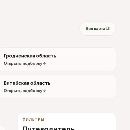
map
Вся карта
Гродненская область
Открыть подборку
arrow_forward
Витебская область
Открыть подборку
arrow_forward
ФИЛЬТРЫ
Путеводитель