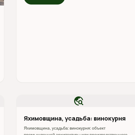
travel_explore
Яхимовщина, усадьба: винокурня
Яхимовщина, усадьба: винокурня: объект
промышленной архитектуры или производственного