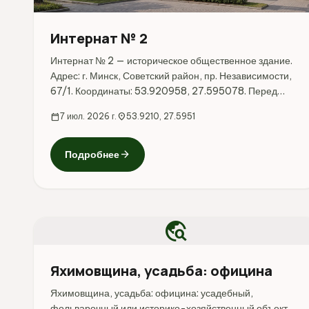
Интернат № 2
Интернат № 2 — историческое общественное здание.
Адрес: г. Минск, Советский район, пр. Независимости,
67/1. Координаты: 53.920958, 27.595078. Перед
поездкой стоит уточнить режим работы, доступность
calendar_today
7 июл. 2026 г.
location_on
53.9210, 27.5951
посещения и актуальные условия на официальных
ресурсах.
arrow_forward
Подробнее
travel_explore
Яхимовщина, усадьба: официна
Яхимовщина, усадьба: официна: усадебный,
фольварочный или историко-хозяйственный объект.