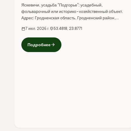
Яскевичи, усадьба "Подгорье": усадебный,
фольварочный или историко-хозяйственный объект.
Адрес: Гродненская область, Гродненский район,
Яскевичи.
calendar_today
7 июл. 2026 г.
location_on
53.4818, 23.8771
arrow_forward
Подробнее