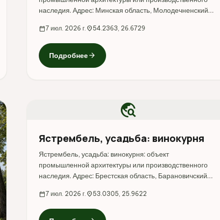
наследия. Адрес: Минская область, Молодечненский
район, Яхимовщина.
calendar_today
7 июл. 2026 г.
location_on
54.2363, 26.6729
arrow_forward
Подробнее
travel_explore
Ястрембель, усадьба: винокурня
Ястрембель, усадьба: винокурня: объект
промышленной архитектуры или производственного
наследия. Адрес: Брестская область, Барановичский
район, Ястрембель.
calendar_today
7 июл. 2026 г.
location_on
53.0305, 25.9622