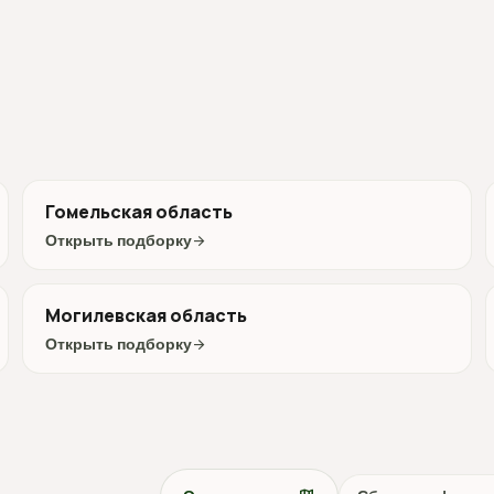
Гомельская область
Открыть подборку
arrow_forward
Могилевская область
Открыть подборку
arrow_forward