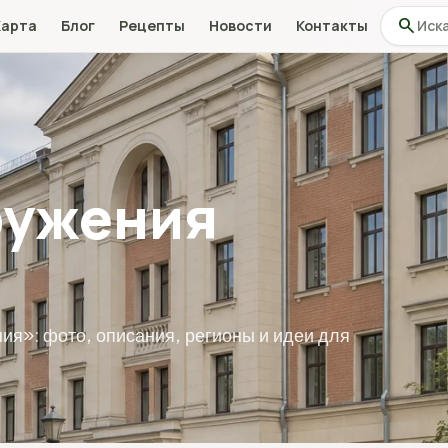
Поиск по
search
Карта
Блог
Рецепты
Новости
Контакты
ружения
ия»: фото, описания, регионы и идеи для