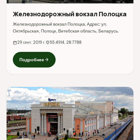
Железнодорожный вокзал Полоцка
Железнодорожный вокзал Полоцка. Адрес: ул.
Октябрьская, Полоцк, Витебская область, Беларусь.
calendar_today
29 сент. 2019 г.
location_on
55.4914, 28.7788
arrow_forward
Подробнее