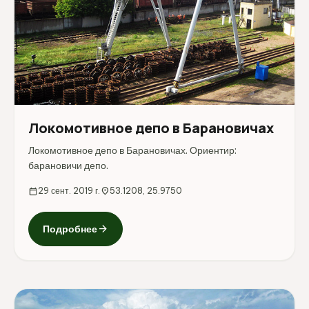
Локомотивное депо в Барановичах
Локомотивное депо в Барановичах. Ориентир:
барановичи депо.
calendar_today
29 сент. 2019 г.
location_on
53.1208, 25.9750
arrow_forward
Подробнее