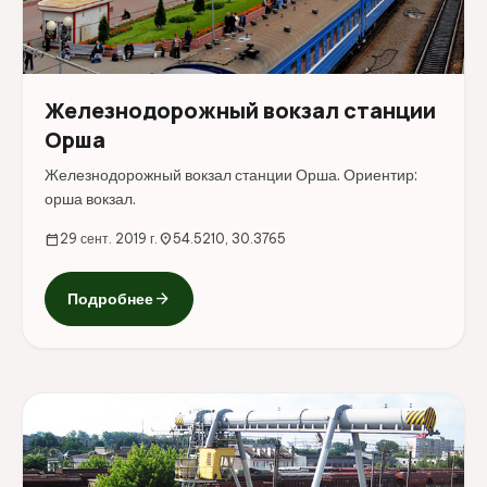
Железнодорожный вокзал станции
Орша
Железнодорожный вокзал станции Орша. Ориентир:
орша вокзал.
calendar_today
29 сент. 2019 г.
location_on
54.5210, 30.3765
arrow_forward
Подробнее