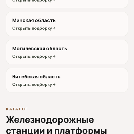
Открыть подборку
arrow_forward
Минская область
Открыть подборку
arrow_forward
Могилевская область
Открыть подборку
arrow_forward
Витебская область
Открыть подборку
arrow_forward
КАТАЛОГ
Железнодорожные
станции и платформы