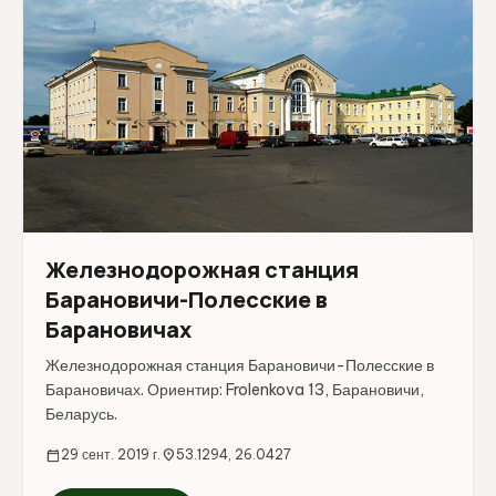
Железнодорожная станция
Барановичи-Полесские в
Барановичах
Железнодорожная станция Барановичи-Полесские в
Барановичах. Ориентир: Frolenkova 13, Барановичи,
Беларусь.
calendar_today
29 сент. 2019 г.
location_on
53.1294, 26.0427