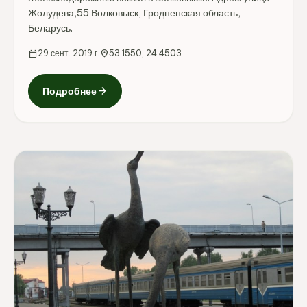
Жолудева,55 Волковыск, Гродненская область,
Беларусь.
calendar_today
29 сент. 2019 г.
location_on
53.1550, 24.4503
arrow_forward
Подробнее