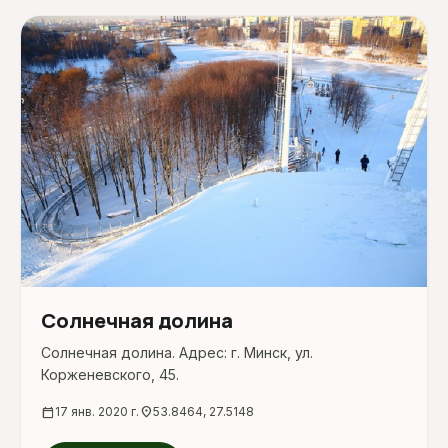
Солнечная долина
Солнечная долина. Адрес: г. Минск, ул.
Корженевского, 45.
calendar_today
17 янв. 2020 г.
location_on
53.8464, 27.5148