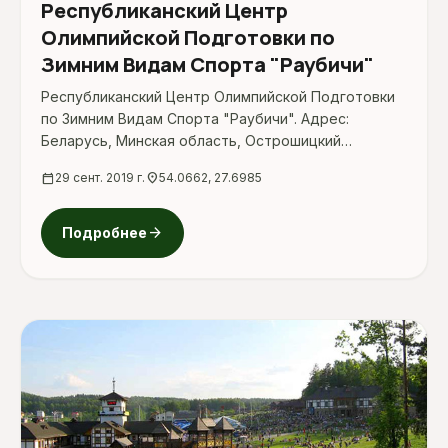
Республиканский Центр
Олимпийской Подготовки по
Зимним Видам Спорта "Раубичи"
Республиканский Центр Олимпийской Подготовки
по Зимним Видам Спорта "Раубичи". Адрес:
Беларусь, Минская область, Острошицкий
Городок, Первомайская ул.
calendar_today
29 сент. 2019 г.
location_on
54.0662, 27.6985
arrow_forward
Подробнее