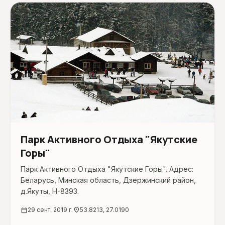
Парк Активного Отдыха "Якутские
Горы"
Парк Активного Отдыха "Якутские Горы". Адрес:
Беларусь, Минская область, Дзержинский район,
д.Якуты, H-8393.
calendar_today
29 сент. 2019 г.
location_on
53.8213, 27.0190