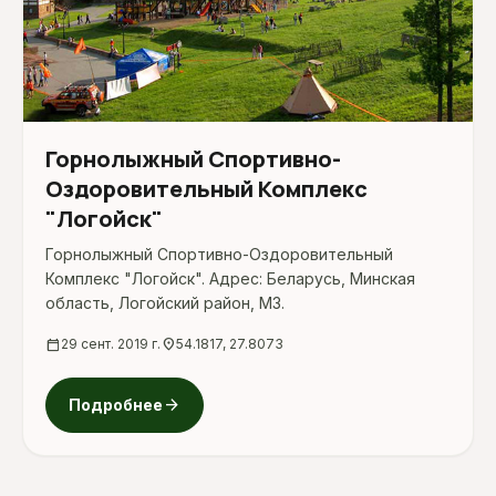
Горнолыжный Спортивно-
Оздоровительный Комплекс
"Логойск"
Горнолыжный Спортивно-Оздоровительный
Комплекс "Логойск". Адрес: Беларусь, Минская
область, Логойский район, M3.
calendar_today
29 сент. 2019 г.
location_on
54.1817, 27.8073
arrow_forward
Подробнее