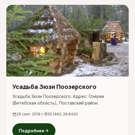
Усадьба Зюзи Поозерского
Усадьба Зюзи Поозерского. Адрес: Озерки
(Витебская область), Поставский район.
calendar_today
29 сент. 2019 г.
location_on
55.1462, 26.8420
arrow_forward
Подробнее