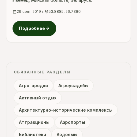
Ивенец, Минская область, Беларусь.
calendar_today
29 сент. 2019 г.
location_on
53.8885, 26.7380
arrow_forward
Подробнее
СВЯЗАННЫЕ РАЗДЕЛЫ
Агрогородки
Агроусадьбы
Активный отдых
Архитектурно-исторические комплексы
Аттракционы
Аэропорты
Библиотеки
Водоемы