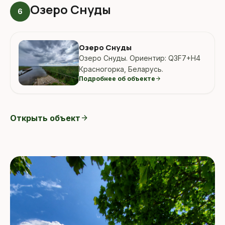
Озеро Снуды
6
Озеро Снуды
Озеро Снуды. Ориентир: Q3F7+H4
Красногорка, Беларусь.
Подробнее об объекте
arrow_forward
Открыть объект
arrow_forward