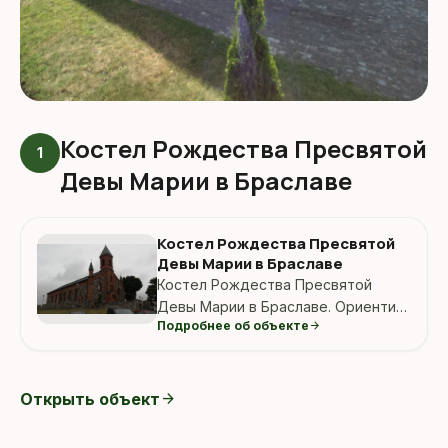
Костел Рождества Пресвятой
1
Девы Марии в Браславе
Костел Рождества Пресвятой
Девы Марии в Браславе
Костел Рождества Пресвятой
Девы Марии в Браславе. Ориентир:
Подробнее об объекте
arrow_forward
браслав костел.
Открыть объект
arrow_forward