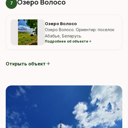
Озеро Волосо
7
Озеро Волосо
Озеро Волосо. Ориентир: поселок
Абабье, Беларусь.
Подробнее об объекте
arrow_forward
Открыть объект
arrow_forward