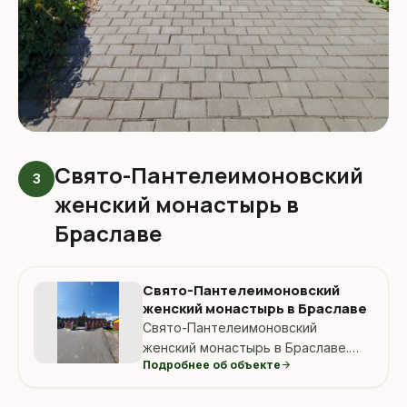
Свято-Пантелеимоновский
3
женский монастырь в
Браславе
Свято-Пантелеимоновский
женский монастырь в Браславе
Свято-Пантелеимоновский
женский монастырь в Браславе.
Подробнее об объекте
arrow_forward
Ориентир: браслав монастырь.