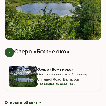
Озеро «Божье око»
9
Озеро «Божье око»
Озеро «Божье око». Ориентир:
Unnamed Road, Беларусь.
Подробнее об объекте
arrow_forward
Открыть объект
arrow_forward