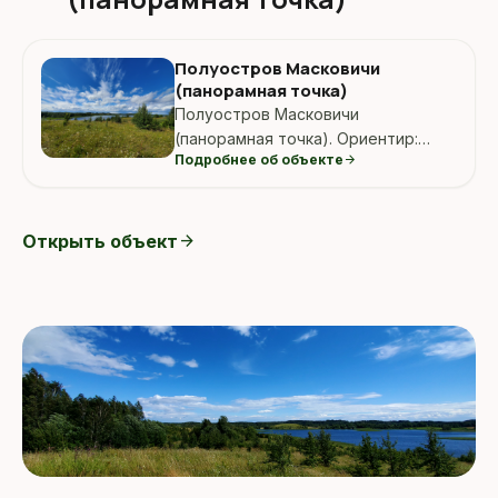
Полуостров Масковичи
(панорамная точка)
Полуостров Масковичи
(панорамная точка). Ориентир:
Подробнее об объекте
arrow_forward
Полуостров Масковичи
(панорамная точка), Масковичи,
Беларусь.
Открыть объект
arrow_forward