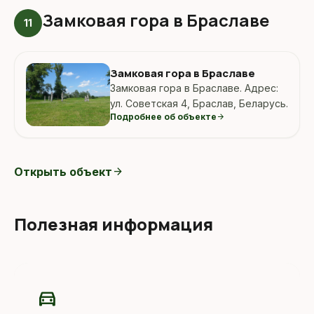
Замковая гора в Браславе
11
Замковая гора в Браславе
Замковая гора в Браславе. Адрес:
ул. Советская 4, Браслав, Беларусь.
Подробнее об объекте
arrow_forward
Открыть объект
arrow_forward
Полезная информация
directions_car