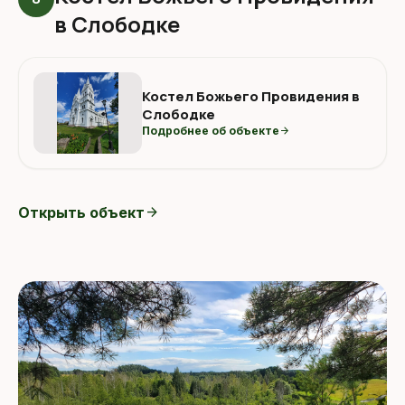
в Слободке
Костел Божьего Провидения в
Слободке
Подробнее об объекте
arrow_forward
Открыть объект
arrow_forward