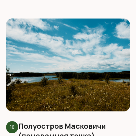
Полуостров Масковичи
10
(панорамная точка)