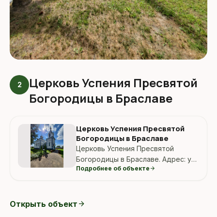
Церковь Успения Пресвятой
2
Богородицы в Браславе
Церковь Успения Пресвятой
Богородицы в Браславе
Церковь Успения Пресвятой
Богородицы в Браславе. Адрес: ул.
Подробнее об объекте
arrow_forward
Советская 1, Браслав, Беларусь.
Открыть объект
arrow_forward