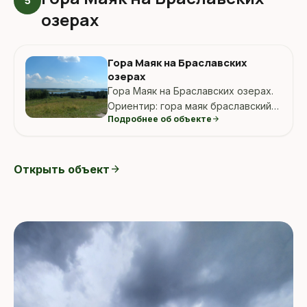
5
озерах
Гора Маяк на Браславских
озерах
Гора Маяк на Браславских озерах.
Ориентир: гора маяк браславский
Подробнее об объекте
arrow_forward
район.
Открыть объект
arrow_forward