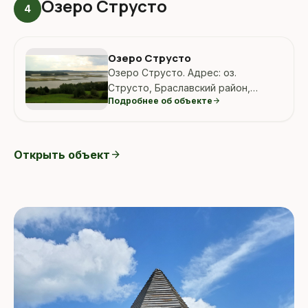
Озеро Струсто
4
Озеро Струсто
Озеро Струсто. Адрес: оз.
Струсто, Браславский район,
Подробнее об объекте
arrow_forward
Витебская область, Беларусь.
Открыть объект
arrow_forward