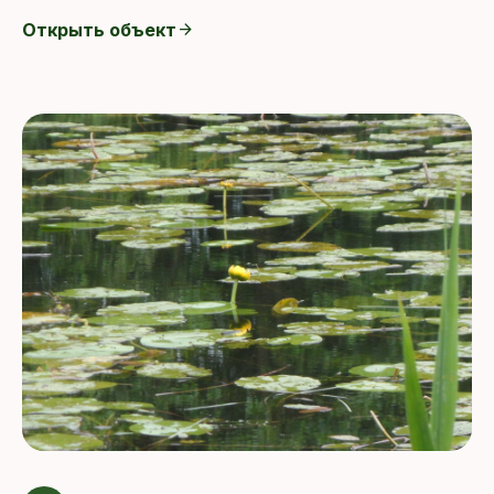
Открыть объект
arrow_forward