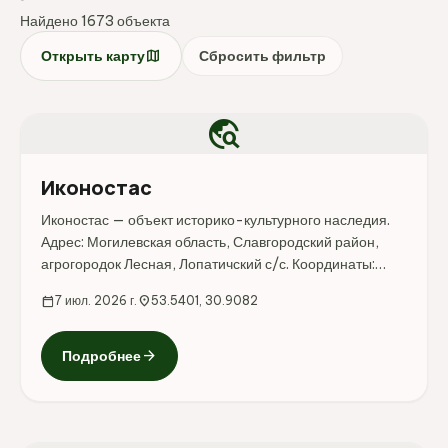
Найдено 1673 объекта
map
Открыть карту
Сбросить фильтр
travel_explore
Иконостас
Иконостас — объект историко-культурного наследия.
Адрес: Могилевская область, Славгородский район,
агрогородок Лесная, Лопатичский с/с. Координаты:
53.540127, 30.908245. Перед поездкой стоит
calendar_today
7 июл. 2026 г.
location_on
53.5401, 30.9082
уточнить режим...
arrow_forward
Подробнее