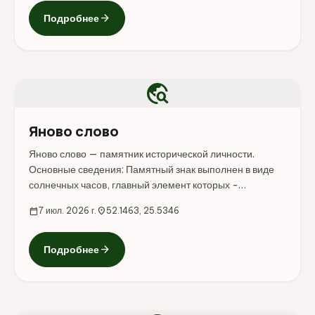
arrow_forward
Подробнее
travel_explore
Яново слово
Яново слово — памятник исторической личности.
Основные сведения: Памятный знак выполнен в виде
солнечных часов, главный элемент которых -
закрепленное в мраморной чаше перо. К ней
calendar_today
7 июл. 2026 г.
location_on
52.1463, 25.5346
прикреплены камни, на которых выгравировано
название древнего города...
arrow_forward
Подробнее