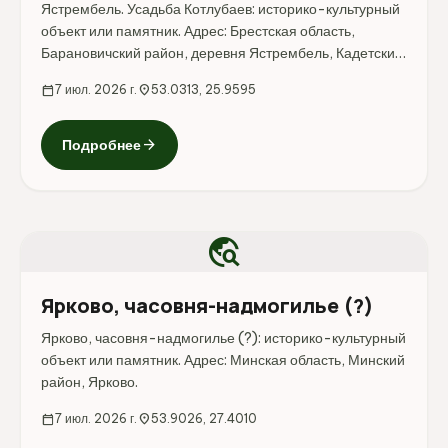
Ястрембель. Усадьба Котлубаев: историко-культурный
объект или памятник. Адрес: Брестская область,
Барановичский район, деревня Ястрембель, Кадетский
пер., 2Ж.
calendar_today
7 июл. 2026 г.
location_on
53.0313, 25.9595
arrow_forward
Подробнее
travel_explore
Ярково, часовня-надмогилье (?)
Ярково, часовня-надмогилье (?): историко-культурный
объект или памятник. Адрес: Минская область, Минский
район, Ярково.
calendar_today
7 июл. 2026 г.
location_on
53.9026, 27.4010