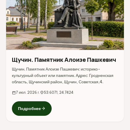
Щучин. Памятник Алоизе Пашкевич
Щучин. Памятник Алоизе Пашкевич: историко-
культурный объект или памятник. Адрес: Гродненская
область, Щучинский район, Щучин, Советская,4.
calendar_today
7 июл. 2026 г.
location_on
53.6071, 24.7424
arrow_forward
Подробнее