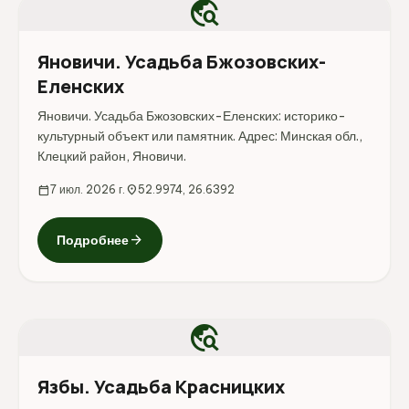
travel_explore
Яновичи. Усадьба Бжозовских-
Еленских
Яновичи. Усадьба Бжозовских-Еленских: историко-
культурный объект или памятник. Адрес: Минская обл.,
Клецкий район, Яновичи.
calendar_today
7 июл. 2026 г.
location_on
52.9974, 26.6392
arrow_forward
Подробнее
travel_explore
Язбы. Усадьба Красницких