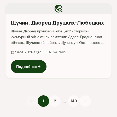
travel_explore
Щучин. Дворец Друцких-Любецких
Щучин. Дворец Друцких-Любецких: историко-
культурный объект или памятник. Адрес: Гродненская
область, Щучинский район, г. Щучин, ул. Островского,
23.
calendar_today
7 июл. 2026 г.
location_on
53.6107, 24.7409
arrow_forward
Подробнее
chevron_left
...
chevron_right
1
2
140