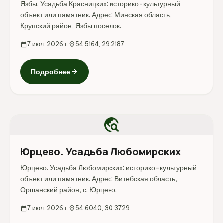
Язбы. Усадьба Красницких: историко-культурный
объект или памятник. Адрес: Минская область,
Крупский район, Язбы поселок.
calendar_today
7 июл. 2026 г.
location_on
54.5164, 29.2187
arrow_forward
Подробнее
travel_explore
Юрцево. Усадьба Любомирских
Юрцево. Усадьба Любомирских: историко-культурный
объект или памятник. Адрес: Витебская область,
Оршанский район, с. Юрцево.
calendar_today
7 июл. 2026 г.
location_on
54.6040, 30.3729