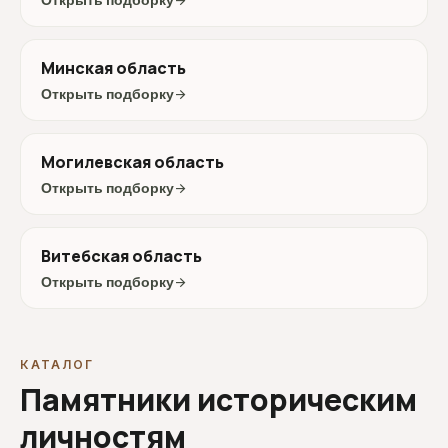
Открыть подборку
arrow_forward
Минская область
Открыть подборку
arrow_forward
Могилевская область
Открыть подборку
arrow_forward
Витебская область
Открыть подборку
arrow_forward
КАТАЛОГ
Памятники историческим
личностям