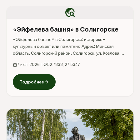
travel_explore
«Эйфелева башня» в Солигорске
«Эйфелева башня» в Солигорске: историко-
культурный объект или памятник. Адрес: Минская
область, Солигорский район, Солигорск, ул. Козлова,
40.
calendar_today
7 июл. 2026 г.
location_on
52.7833, 27.5347
arrow_forward
Подробнее