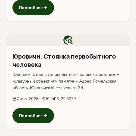
arrow_forward
Подробнее
travel_explore
Юровичи. Стоянка первобытного
человека
Юровичи. Стоянка первобытного человека: историко-
культурный объект или памятник. Адрес: Гомельская
область, Юровичский сельсовет, 28.
calendar_today
7 июл. 2026 г.
location_on
51.9413, 29.5279
arrow_forward
Подробнее