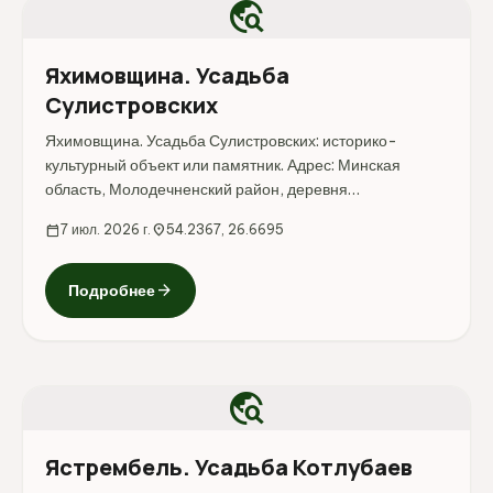
travel_explore
Яхимовщина. Усадьба
Сулистровских
Яхимовщина. Усадьба Сулистровских: историко-
культурный объект или памятник. Адрес: Минская
область, Молодечненский район, деревня
Яхимовщина.
calendar_today
7 июл. 2026 г.
location_on
54.2367, 26.6695
arrow_forward
Подробнее
travel_explore
Ястрембель. Усадьба Котлубаев