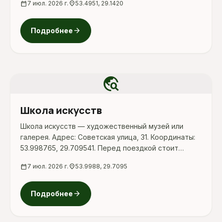
calendar_today
7 июл. 2026 г.
location_on
53.4951, 29.1420
и актуальные условия на официальных ресурсах.
arrow_forward
Подробнее
travel_explore
Школа искусств
Школа искусств — художественный музей или
галерея. Адрес: Советская улица, 31. Координаты:
53.998765, 29.709541. Перед поездкой стоит
уточнить режим работы, доступность посещения
calendar_today
7 июл. 2026 г.
location_on
53.9988, 29.7095
и актуальные условия на официальных ресурсах.
arrow_forward
Подробнее