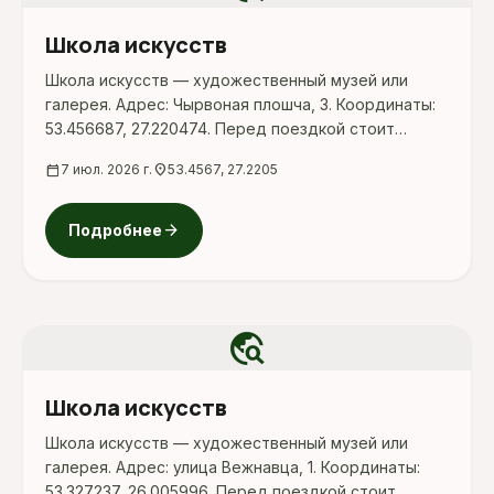
Школа искусств
Школа искусств — художественный музей или
галерея. Адрес: Чырвоная плошча, 3. Координаты:
53.456687, 27.220474. Перед поездкой стоит
уточнить режим работы, доступность посещения
calendar_today
7 июл. 2026 г.
location_on
53.4567, 27.2205
и актуальные условия на официальных ресурсах.
arrow_forward
Подробнее
travel_explore
Школа искусств
Школа искусств — художественный музей или
галерея. Адрес: улица Вежнавца, 1. Координаты:
53.327237, 26.005996. Перед поездкой стоит