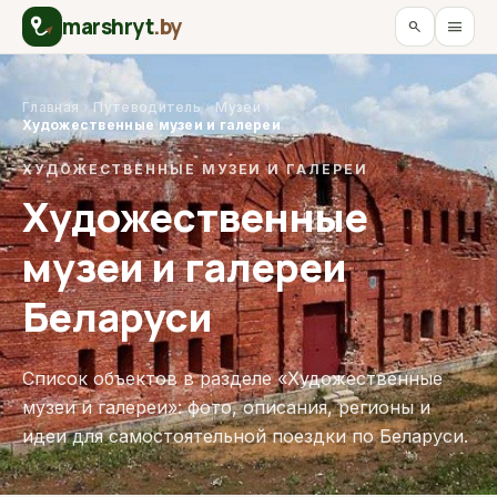
marshryt
.by
menu
search
Главная
›
Путеводитель
›
Музеи
›
Художественные музеи и галереи
ХУДОЖЕСТВЕННЫЕ МУЗЕИ И ГАЛЕРЕИ
Художественные
музеи и галереи
Беларуси
Список объектов в разделе «Художественные
музеи и галереи»: фото, описания, регионы и
идеи для самостоятельной поездки по Беларуси.