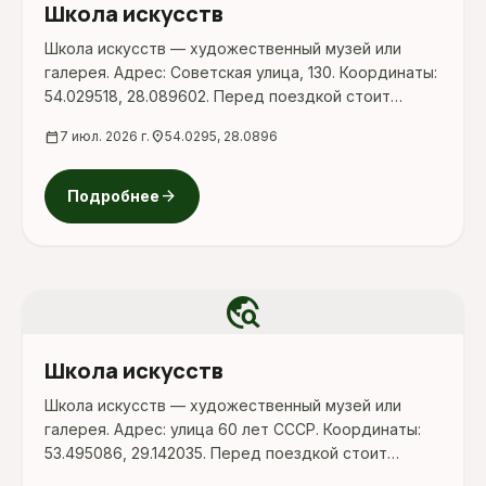
Школа искусств
Школа искусств — художественный музей или
галерея. Адрес: Советская улица, 130. Координаты:
54.029518, 28.089602. Перед поездкой стоит
уточнить режим работы, доступность посещения
calendar_today
7 июл. 2026 г.
location_on
54.0295, 28.0896
и актуальные условия на официальных ресурсах.
arrow_forward
Подробнее
travel_explore
Школа искусств
Школа искусств — художественный музей или
галерея. Адрес: улица 60 лет СССР. Координаты:
53.495086, 29.142035. Перед поездкой стоит
уточнить режим работы, доступность посещения