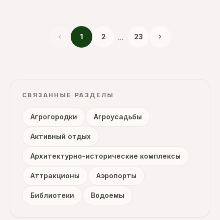
chevron_left
...
chevron_right
1
2
23
СВЯЗАННЫЕ РАЗДЕЛЫ
Агрогородки
Агроусадьбы
Активный отдых
Архитектурно-исторические комплексы
Аттракционы
Аэропорты
Библиотеки
Водоемы