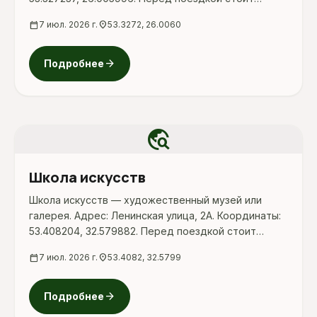
уточнить режим работы, доступность посещения
calendar_today
7 июл. 2026 г.
location_on
53.3272, 26.0060
и актуальные условия на официальных ресурсах.
arrow_forward
Подробнее
travel_explore
Школа искусств
Школа искусств — художественный музей или
галерея. Адрес: Ленинская улица, 2А. Координаты:
53.408204, 32.579882. Перед поездкой стоит
уточнить режим работы, доступность посещения
calendar_today
7 июл. 2026 г.
location_on
53.4082, 32.5799
и актуальные условия на официальных ресурсах.
arrow_forward
Подробнее