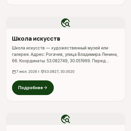
travel_explore
Школа искусств
Школа искусств — художественный музей или
галерея. Адрес: Рогачев, улица Владимира Ленина,
66. Координаты: 53.082749, 30.051969. Перед
поездкой стоит уточнить режим работы,
calendar_today
7 июл. 2026 г.
location_on
53.0827, 30.0520
доступность посещения и актуальные условия на
официальных ресурсах.
arrow_forward
Подробнее
travel_explore