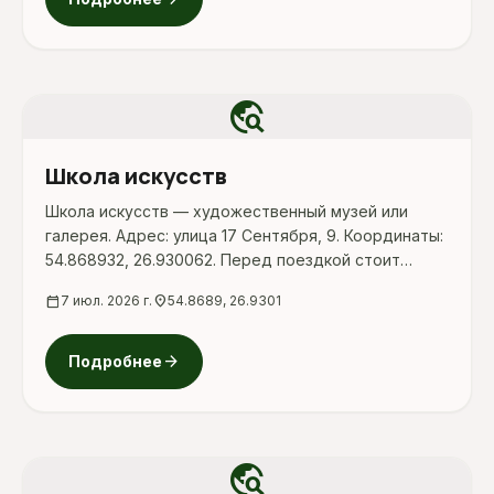
travel_explore
Школа искусств
Школа искусств — художественный музей или
галерея. Адрес: улица 17 Сентября, 9. Координаты:
54.868932, 26.930062. Перед поездкой стоит
уточнить режим работы, доступность посещения
calendar_today
7 июл. 2026 г.
location_on
54.8689, 26.9301
и актуальные условия на официальных ресурсах.
arrow_forward
Подробнее
travel_explore