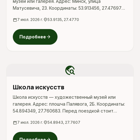
музей или галерея. Адрес: Минск, улица
Матусевича, 23. Координаты: 53.913456, 27.476976.
Перед поездкой стоит уточнить режим работы,
calendar_today
7 июл. 2026 г.
location_on
53.9135, 27.4770
доступность посещения и актуальные условия на
официальных ресурсах.
arrow_forward
Подробнее
travel_explore
Школа искусств
Школа искусств — художественный музей или
галерея. Адрес: плошча Палявога, 2Б. Координаты:
54.894349, 27.760683. Перед поездкой стоит
уточнить режим работы, доступность посещения
calendar_today
7 июл. 2026 г.
location_on
54.8943, 27.7607
и актуальные условия на официальных ресурсах.
arrow_forward
Подробнее