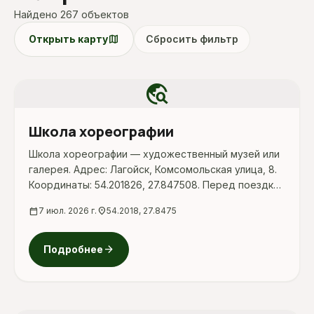
Найдено 267 объектов
map
Открыть карту
Сбросить фильтр
travel_explore
Школа хореографии
Школа хореографии — художественный музей или
галерея. Адрес: Лагойск, Комсомольская улица, 8.
Координаты: 54.201826, 27.847508. Перед поездкой
стоит уточнить режим работы, доступность
calendar_today
7 июл. 2026 г.
location_on
54.2018, 27.8475
посещения и актуальные условия на официальных
ресурсах.
arrow_forward
Подробнее