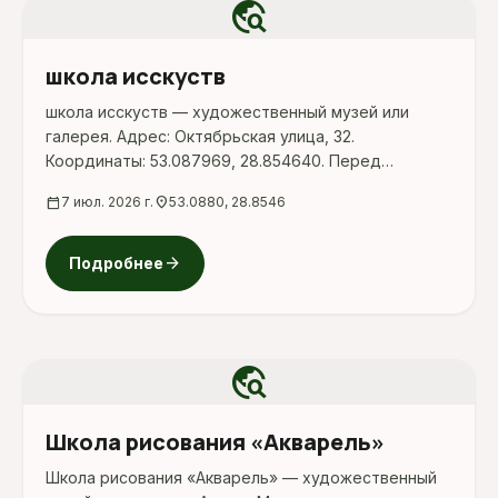
travel_explore
школа исскуств
школа исскуств — художественный музей или
галерея. Адрес: Октябрьская улица, 32.
Координаты: 53.087969, 28.854640. Перед
поездкой стоит уточнить режим работы,
calendar_today
7 июл. 2026 г.
location_on
53.0880, 28.8546
доступность посещения и актуальные условия на
официальных ресурсах.
arrow_forward
Подробнее
travel_explore
Школа рисования «Акварель»
Школа рисования «Акварель» — художественный