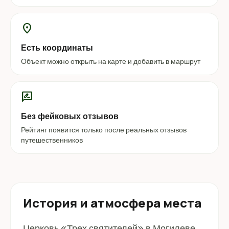
location_on
Есть координаты
Объект можно открыть на карте и добавить в маршрут
rate_review
Без фейковых отзывов
Рейтинг появится только после реальных отзывов
путешественников
История и атмосфера места
Церковь «Трех святителей» в Могилеве.