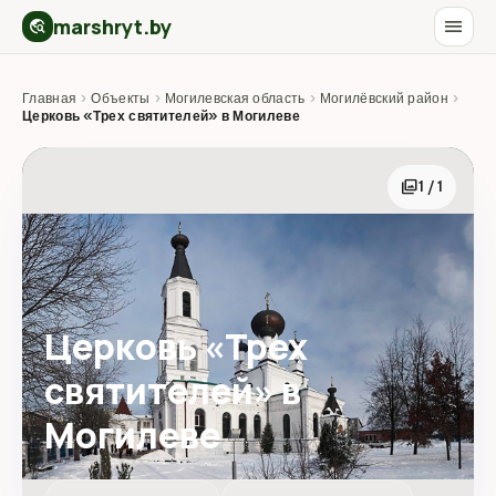
marshryt.by
menu
travel_explore
Главная
›
Объекты
›
Могилевская область
›
Могилёвский район
›
Церковь «Трех святителей» в Могилеве
photo_library
1 / 1
Церковь «Трех
святителей» в
Могилеве