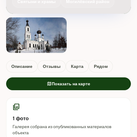
Святыни и храмы
Могилёвский район
Описание
Отзывы
Карта
Рядом
map
Показать на карте
photo_library
1 фото
Галерея собрана из опубликованных материалов
объекта