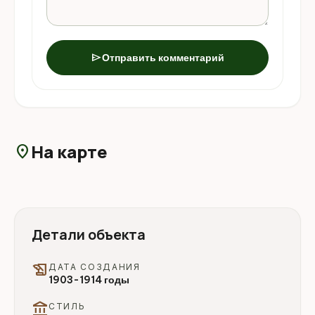
send
Отправить комментарий
На карте
location_on
Детали объекта
history_edu
ДАТА СОЗДАНИЯ
1903-1914 годы
account_balance
СТИЛЬ