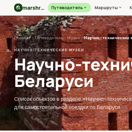
marshryt.by
travel_explore
Путеводитель
expand_more
Маршруты
expand_more
Главная
›
Путеводитель
›
Музеи
›
Научно-технические 
НАУЧНО-ТЕХНИЧЕСКИЕ МУЗЕИ
Научно-техни
Беларуси
Список объектов в разделе «Научно-технически
для самостоятельной поездки по Беларуси.