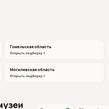
Гомельская область
Открыть подборку
arrow_forward
Могилевская область
Открыть подборку
arrow_forward
музеи