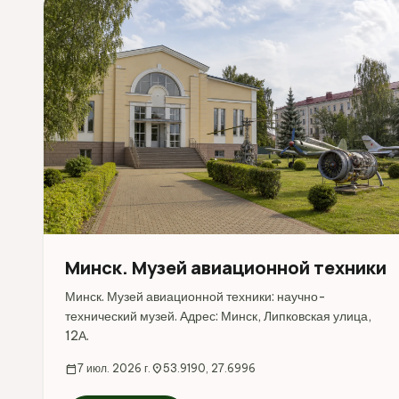
Минск. Музей авиационной техники
Минск. Музей авиационной техники: научно-
технический музей. Адрес: Минск, Липковская улица,
12А.
calendar_today
7 июл. 2026 г.
location_on
53.9190, 27.6996