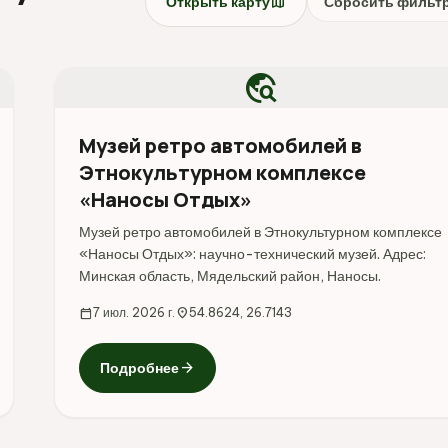
map
Открыть карту
Сбросить фильт
travel_explore
Музей ретро автомобилей в
Этнокультурном комплексе
«Наносы Отдых»
Музей ретро автомобилей в Этнокультурном комплексе
«Наносы Отдых»: научно-технический музей. Адрес:
Минская область, Мядельский район, Наносы.
calendar_today
7 июл. 2026 г.
location_on
54.8624, 26.7143
arrow_forward
Подробнее