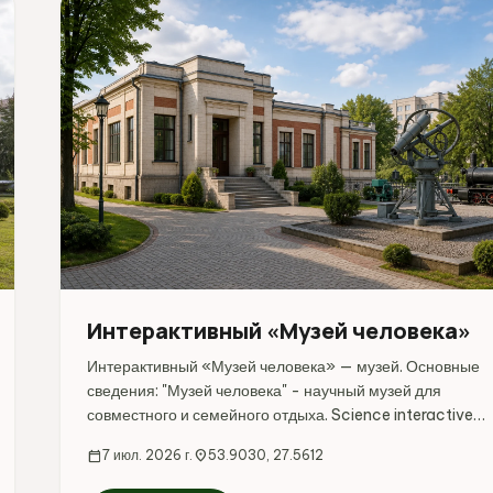
Интерактивный «Музей человека»
Интерактивный «Музей человека» — музей. Основные
сведения: "Музей человека" - научный музей для
совместного и семейного отдыха. Science interactive
"Museum of human body"- museum for joint and
calendar_today
7 июл. 2026 г.
location_on
53.9030, 27.5612
family rest. Адрес: Минск, Октябрьская площадь, 1.
Координаты...