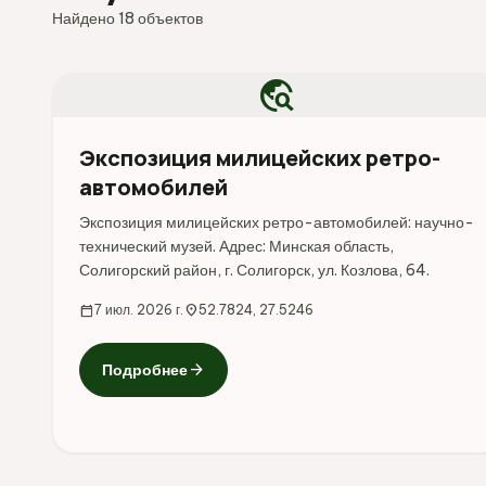
Найдено 18 объектов
travel_explore
Экспозиция милицейских ретро-
автомобилей
Экспозиция милицейских ретро-автомобилей: научно-
технический музей. Адрес: Минская область,
Солигорский район, г. Солигорск, ул. Козлова, 64.
calendar_today
7 июл. 2026 г.
location_on
52.7824, 27.5246
arrow_forward
Подробнее