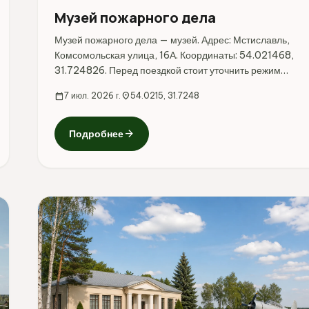
Музей пожарного дела
Музей пожарного дела — музей. Адрес: Мстиславль,
Комсомольская улица, 16А. Координаты: 54.021468,
31.724826. Перед поездкой стоит уточнить режим
работы, доступность посещения и актуальные условия
calendar_today
7 июл. 2026 г.
location_on
54.0215, 31.7248
на официальных ресурсах.
arrow_forward
Подробнее