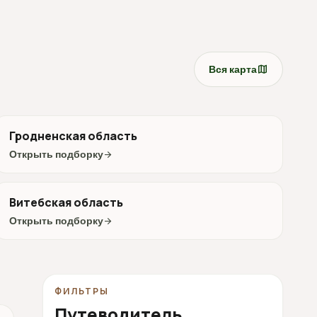
map
Вся карта
Гродненская область
Открыть подборку
arrow_forward
Витебская область
Открыть подборку
arrow_forward
ФИЛЬТРЫ
Путеводитель