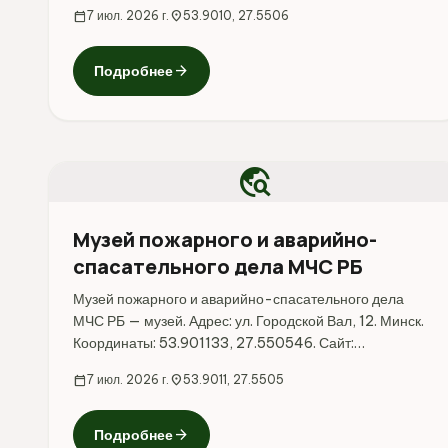
calendar_today
7 июл. 2026 г.
location_on
53.9010, 27.5506
arrow_forward
Подробнее
travel_explore
Музей пожарного и аварийно-
спасательного дела МЧС РБ
Музей пожарного и аварийно-спасательного дела
МЧС РБ — музей. Адрес: ул. Городской Вал, 12. Минск.
Координаты: 53.901133, 27.550546. Сайт:
https://mchs.gov.by/ministerstvo/napravleniya-
calendar_today
7 июл. 2026 г.
location_on
53.9011, 27.5505
deyatelnosti/istoriya-pozharnogo-dela/muzey-
mchs/. Перед поездкой стоит...
arrow_forward
Подробнее