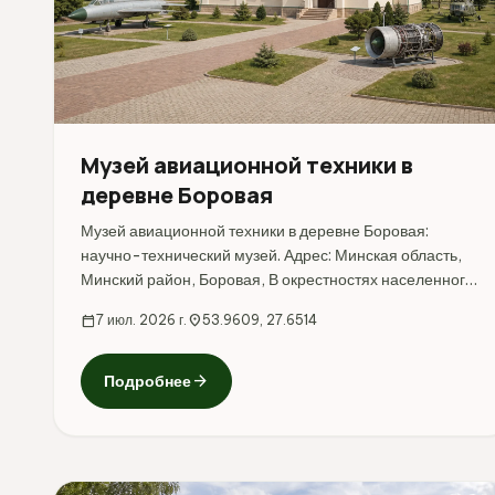
Музей авиационной техники в
деревне Боровая
Музей авиационной техники в деревне Боровая:
научно-технический музей. Адрес: Минская область,
Минский район, Боровая, В окрестностях населенного
пункта д. Боровая.
calendar_today
7 июл. 2026 г.
location_on
53.9609, 27.6514
arrow_forward
Подробнее