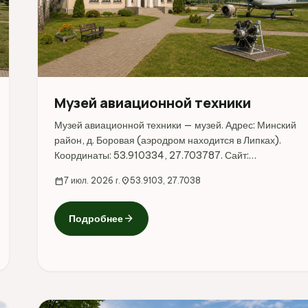
Музей авиационной техники
Музей авиационной техники — музей. Адрес: Минский
район, д. Боровая (аэродром находится в Липках).
Координаты: 53.910334, 27.703787. Сайт:
https://aeroclub-minsk.by/uslugi-i-tseny/muzej-
calendar_today
7 июл. 2026 г.
location_on
53.9103, 27.7038
aviatsionnoj-tekhniki. Перед поездкой стоит уточнить
режим работы...
arrow_forward
Подробнее