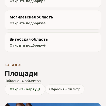
Открыть подборку
arrow_forward
Могилевская область
Открыть подборку
arrow_forward
Витебская область
Открыть подборку
arrow_forward
КАТАЛОГ
Площади
Найдено 14 объектов
map
Открыть карту
Сбросить фильтр