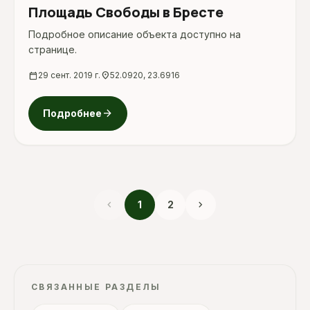
Площадь Свободы в Бресте
Подробное описание объекта доступно на
странице.
calendar_today
29 сент. 2019 г.
location_on
52.0920, 23.6916
arrow_forward
Подробнее
chevron_left
chevron_right
1
2
СВЯЗАННЫЕ РАЗДЕЛЫ