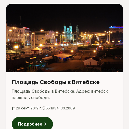
Площадь Свободы в Витебске
Площадь Свободы в Витебске. Адрес: витебск
площадь свободы.
calendar_today
29 сент. 2019 г.
location_on
55.1934, 30.2069
arrow_forward
Подробнее