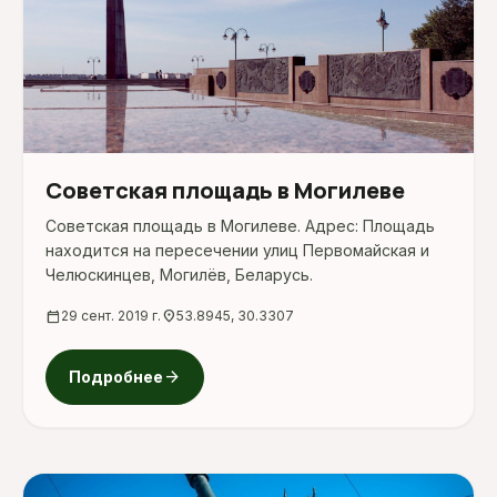
Советская площадь в Могилеве
Советская площадь в Могилеве. Адрес: Площадь
находится на пересечении улиц Первомайская и
Челюскинцев, Могилёв, Беларусь.
calendar_today
29 сент. 2019 г.
location_on
53.8945, 30.3307
arrow_forward
Подробнее