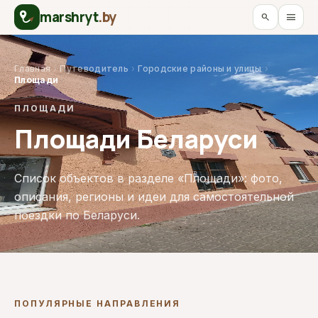
marshryt
.by
menu
search
Главная
›
Путеводитель
›
Городские районы и улицы
›
Площади
ПЛОЩАДИ
Площади Беларуси
Список объектов в разделе «Площади»: фото,
описания, регионы и идеи для самостоятельной
поездки по Беларуси.
ПОПУЛЯРНЫЕ НАПРАВЛЕНИЯ