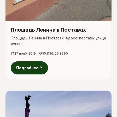
Площадь Ленина в Поставах
Площадь Ленина в Поставах. Адрес: поставы улица
ленина.
calendar_today
27 нояб. 2019 г.
location_on
55.1136, 26.8390
arrow_forward
Подробнее