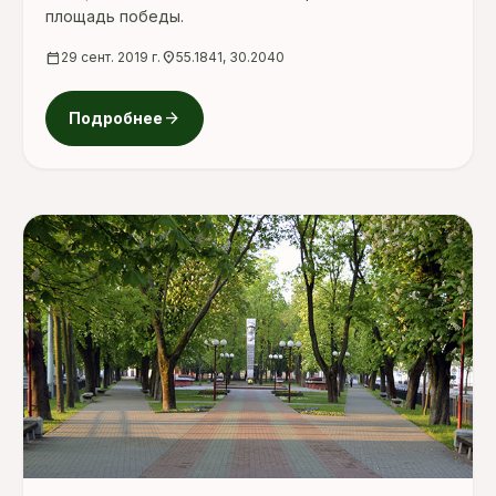
площадь победы.
calendar_today
29 сент. 2019 г.
location_on
55.1841, 30.2040
arrow_forward
Подробнее