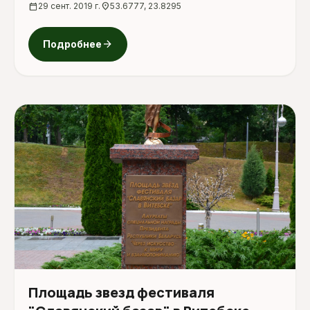
calendar_today
29 сент. 2019 г.
location_on
53.6777, 23.8295
arrow_forward
Подробнее
Площадь звезд фестиваля