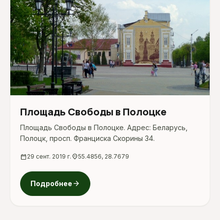
Площадь Свободы в Полоцке
Площадь Свободы в Полоцке. Адрес: Беларусь,
Полоцк, просп. Франциска Скорины 34.
calendar_today
29 сент. 2019 г.
location_on
55.4856, 28.7679
arrow_forward
Подробнее