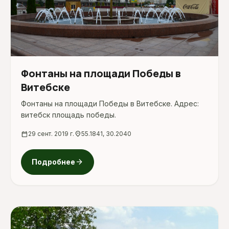
Фонтаны на площади Победы в
Витебске
Фонтаны на площади Победы в Витебске. Адрес:
витебск площадь победы.
calendar_today
29 сент. 2019 г.
location_on
55.1841, 30.2040
arrow_forward
Подробнее