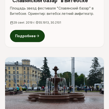
"Славянский базар" в Витебске
Площадь звезд фестиваля "Славянский базар" в
Витебске. Ориентир: витебск летний амфитеатр.
calendar_today
29 сент. 2019 г.
location_on
55.1913, 30.2101
arrow_forward
Подробнее