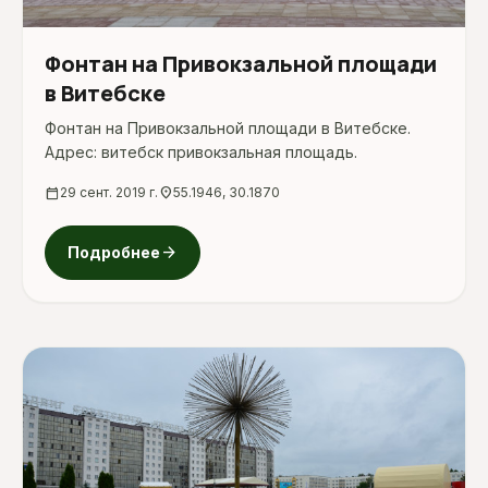
Фонтан на Привокзальной площади
в Витебске
Фонтан на Привокзальной площади в Витебске.
Адрес: витебск привокзальная площадь.
calendar_today
29 сент. 2019 г.
location_on
55.1946, 30.1870
arrow_forward
Подробнее