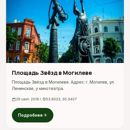
Площадь Звёзд в Могилеве
Площадь Звёзд в Могилеве. Адрес: г. Могилев, ул.
Ленинская, у кинотеатра.
calendar_today
29 сент. 2019 г.
location_on
53.9023, 30.3407
arrow_forward
Подробнее