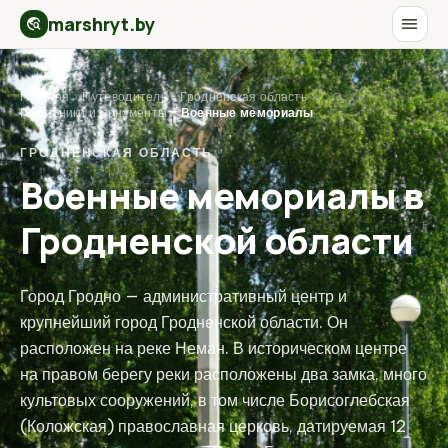
marshryt.by
menu
travel_explore
Главная
›
Путеводитель
›
Гродненская область
›
Памятники и монументы
›
Военные мемориалы
ГРОДНЕНСКАЯ ОБЛАСТЬ
Военные мемориалы в
Гродненской области
Город Гродно — административный центр и
крупнейший город Гродненской области. Он
расположен на реке Неман. В историческом центре
на правом берегу реки расположены два замка, много
культовых сооружений, в том числе Борисоглебская
(Коложская) православная церковь, датируемая 12