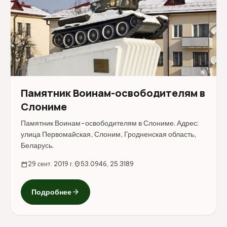
Памятник Воинам-освободителям в
Слониме
Памятник Воинам-освободителям в Слониме. Адрес:
улица Первомайская, Слоним, Гродненская область,
Беларусь.
calendar_today
29 сент. 2019 г.
location_on
53.0946, 25.3189
arrow_forward
Подробнее