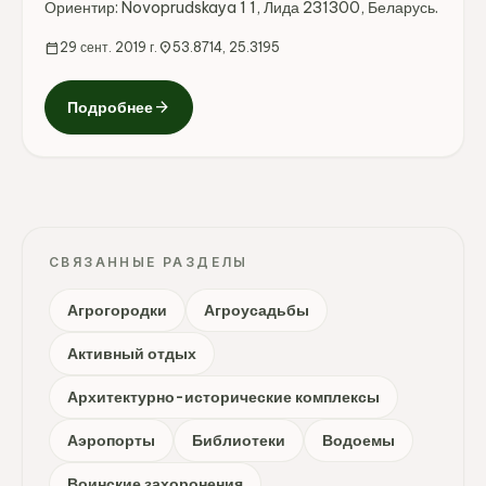
Ориентир: Novoprudskaya 1 1, Лида 231300, Беларусь.
calendar_today
29 сент. 2019 г.
location_on
53.8714, 25.3195
arrow_forward
Подробнее
СВЯЗАННЫЕ РАЗДЕЛЫ
Агрогородки
Агроусадьбы
Активный отдых
Архитектурно-исторические комплексы
Аэропорты
Библиотеки
Водоемы
Воинские захоронения