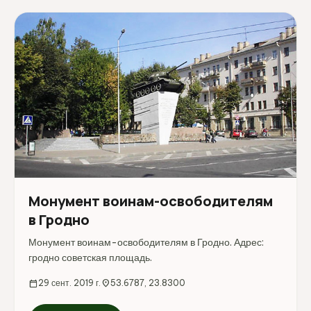
Монумент воинам-освободителям
в Гродно
Монумент воинам-освободителям в Гродно. Адрес:
гродно советская площадь.
calendar_today
29 сент. 2019 г.
location_on
53.6787, 23.8300