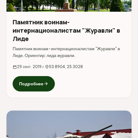
Памятник воинам-
интернационалистам "Журавли" в
Лиде
Памятник воинам-интернационалистам "Журавли" в
Лиде. Ориентир: лида журавли.
calendar_today
29 сент. 2019 г.
location_on
53.8904, 25.3028
arrow_forward
Подробнее