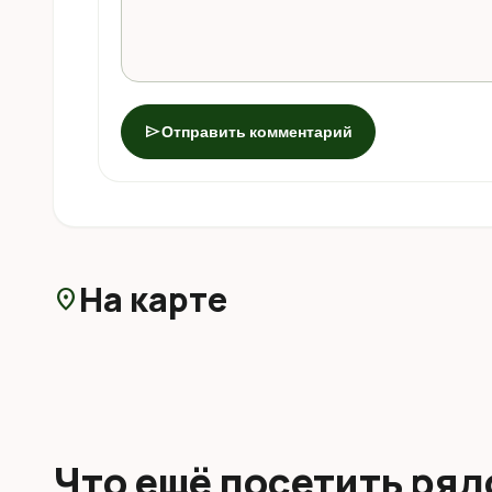
send
Отправить комментарий
На карте
location_on
Что ещё посетить ря