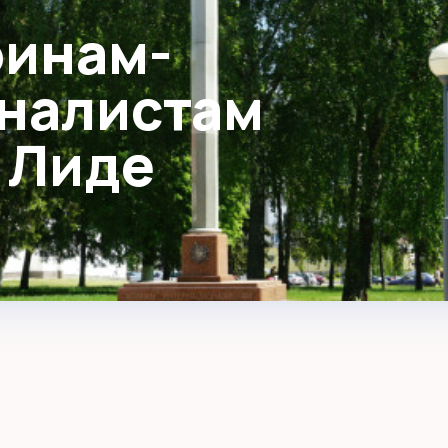
оинам-
налистам
 Лиде