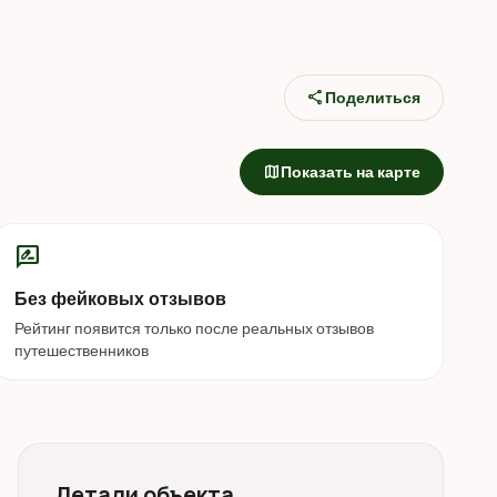
share
Поделиться
map
Показать на карте
rate_review
Без фейковых отзывов
Рейтинг появится только после реальных отзывов
путешественников
Детали объекта