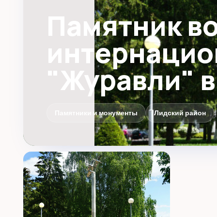
Памятник в
интернацио
"Журавли" в
Памятники и монументы
Лидский район