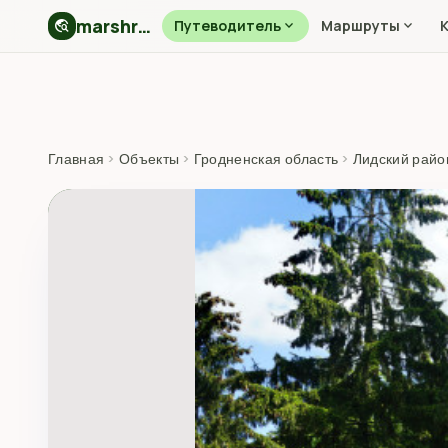
marshryt.by
travel_explore
Путеводитель
expand_more
Маршруты
expand_more
Главная
›
Объекты
›
Гродненская область
›
Лидский райо