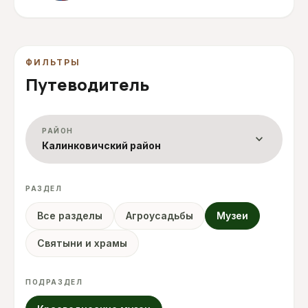
ФИЛЬТРЫ
Путеводитель
РАЙОН
expand_more
Калинковичский район
РАЗДЕЛ
Все разделы
Агроусадьбы
Музеи
Святыни и храмы
ПОДРАЗДЕЛ