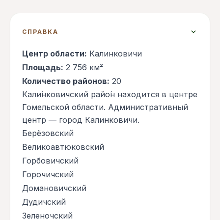
expand_more
СПРАВКА
Центр области:
Калинковичи
Площадь:
2 756 км²
Количество районов:
20
Кали́нковичский райо́н находится в центре
Гомельской области. Административный
центр — город Калинковичи.
Берёзовский
Великоавтюковский
Горбовичский
Горочичский
Домановичский
Дудичский
Зеленочский