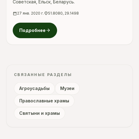
Советская, Ельск, Беларусь.
calendar_today
27 янв. 2020 г.
location_on
51.8080, 29.1498
arrow_forward
Подробнее
СВЯЗАННЫЕ РАЗДЕЛЫ
Агроусадьбы
Музеи
Православные храмы
Святыни и храмы