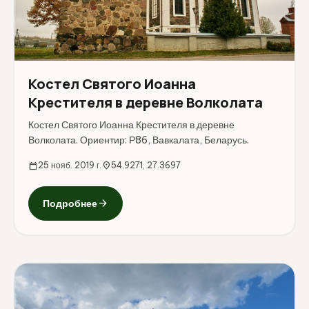
Костел Святого Иоанна
Крестителя в деревне Волколата
Костел Святого Иоанна Крестителя в деревне
Волколата. Ориентир: Р86, Вавкалата, Беларусь.
calendar_today
25 нояб. 2019 г.
location_on
54.9271, 27.3697
arrow_forward
Подробнее