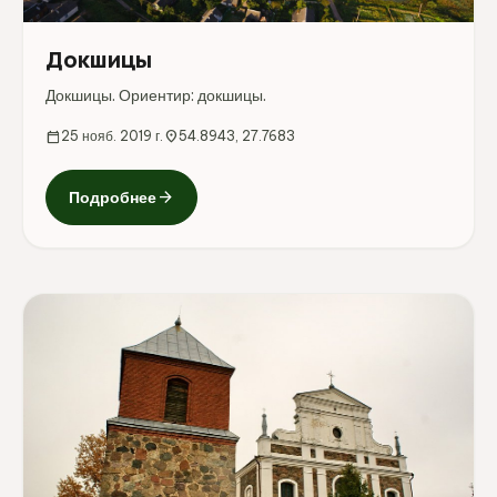
Докшицы
Докшицы. Ориентир: докшицы.
calendar_today
25 нояб. 2019 г.
location_on
54.8943, 27.7683
arrow_forward
Подробнее