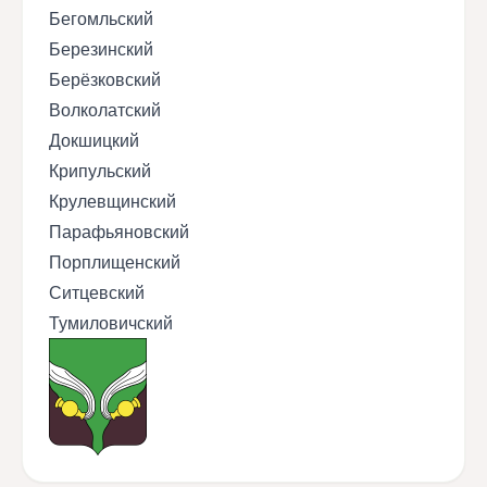
Бегомльский
Березинский
Берёзковский
Волколатский
Докшицкий
Крипульский
Крулевщинский
Парафьяновский
Порплищенский
Ситцевский
Тумиловичский