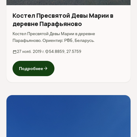
Костел Пресвятой Девы Марии в
деревне Парафьяново
Костел Пресвятой Девы Марии в деревне
Парафьяново. Ориентир: Р86, Беларусь.
calendar_today
27 нояб. 2019 г.
location_on
54.8859, 27.5759
arrow_forward
Подробнее