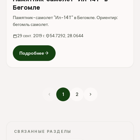
Бегомле
Памятник-самолет "Ил-14Т" в Бегомле. Ориентир:
бегомль самолет.
calendar_today
29 сент. 2019 г.
location_on
54.7292, 28.0644
arrow_forward
Подробнее
chevron_left
chevron_right
1
2
СВЯЗАННЫЕ РАЗДЕЛЫ