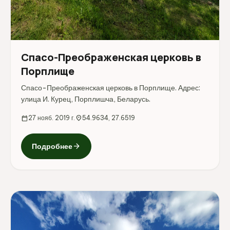
Спасо-Преображенская церковь в
Порплище
Спасо-Преображенская церковь в Порплище. Адрес:
улица И. Курец, Порплишча, Беларусь.
calendar_today
27 нояб. 2019 г.
location_on
54.9634, 27.6519
arrow_forward
Подробнее