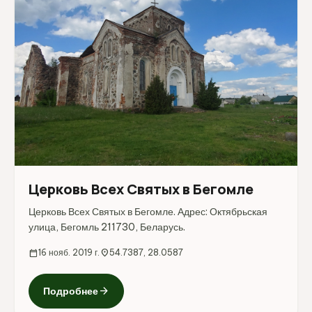
Церковь Всех Святых в Бегомле
Церковь Всех Святых в Бегомле. Адрес: Октябрьская
улица, Бегомль 211730, Беларусь.
calendar_today
16 нояб. 2019 г.
location_on
54.7387, 28.0587
arrow_forward
Подробнее