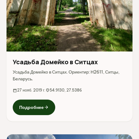
Усадьба Домейко в Ситцах
Усадьба Домейко в Ситцах. Ориентир: Н2611, Ситцы,
Беларусь.
calendar_today
27 нояб. 2019 г.
location_on
54.9130, 27.5386
arrow_forward
Подробнее