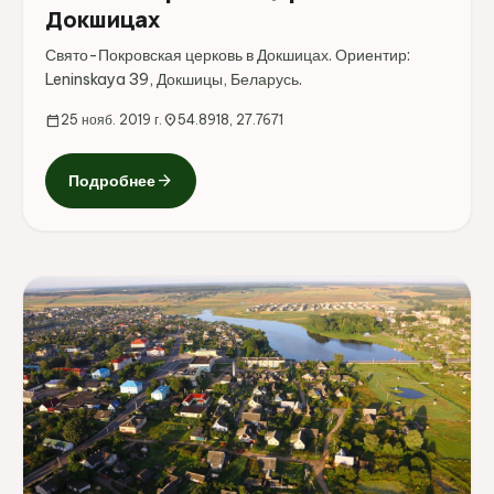
Докшицах
Свято-Покровская церковь в Докшицах. Ориентир:
Leninskaya 39, Докшицы, Беларусь.
calendar_today
25 нояб. 2019 г.
location_on
54.8918, 27.7671
arrow_forward
Подробнее