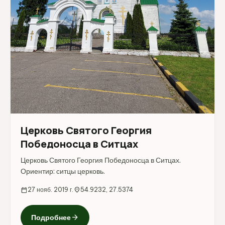
Церковь Святого Георгия
Победоносца в Ситцах
Церковь Святого Георгия Победоносца в Ситцах.
Ориентир: ситцы церковь.
calendar_today
27 нояб. 2019 г.
location_on
54.9232, 27.5374
arrow_forward
Подробнее