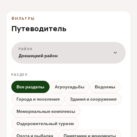
ФИЛЬТРЫ
Путеводитель
РАЙОН
expand_more
Докшицкий район
РАЗДЕЛ
Все разделы
Агроусадьбы
Водоемы
Города и поселения
Здания и сооружения
Мемориальные комплексы
Оздоровительный туризм
Охота и рыбалка
Памятники и монументы