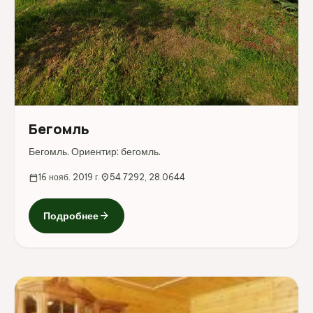
Бегомль
Бегомль. Ориентир: бегомль.
calendar_today
16 нояб. 2019 г.
location_on
54.7292, 28.0644
arrow_forward
Подробнее