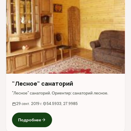
"Лесное" санаторий
"Лесное" санаторий. Ориентир: санаторий лесное.
calendar_today
29 сент. 2019 г.
location_on
54.5933, 27.9985
arrow_forward
Подробнее