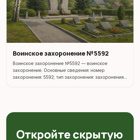
Воинское захоронение №5592
Воинское захоронение №5592 — воинское
захоронение. Основные сведения: номер
захоронения: 5592; тип захоронения: захоронения
жертв войн; дата захоронения: 03.1992. Адрес:
Беларусь, Витебская, Докшицкий, Докшицы.
Координаты: 54.894091, 27.772093. Перед
поездкой...
Откройте скрытую