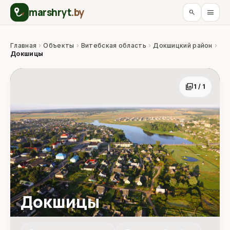
marshryt
.by
menu
search
Главная
›
Объекты
›
Витебская область
›
Докшицкий район
›
Докшицы
photo_library
1 / 1
Докшицы