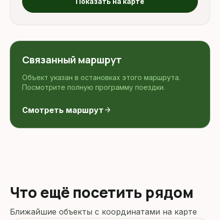
Показать на карте
Связанный маршрут
Объект указан в остановках этого маршрута.
Посмотрите полную программу поездки.
Смотреть маршрут
arrow_forward
Что ещё посетить рядом
Ближайшие объекты с координатами на карте