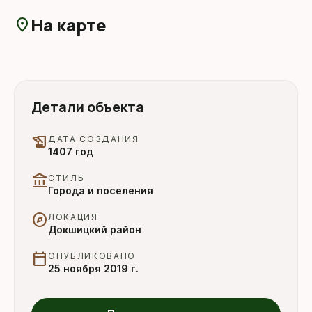
На карте
location_on
Детали объекта
history_edu
ДАТА СОЗДАНИЯ
1407 год
account_balance
СТИЛЬ
Города и поселения
explore
ЛОКАЦИЯ
Докшицкий район
calendar_today
ОПУБЛИКОВАНО
25 ноября 2019 г.