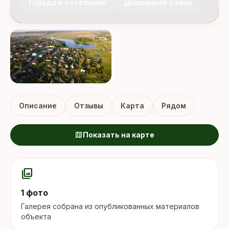
Города и поселения
Докшицкий район
Описание
Отзывы
Карта
Рядом
map
Показать на карте
photo_library
1 фото
Галерея собрана из опубликованных материалов
объекта