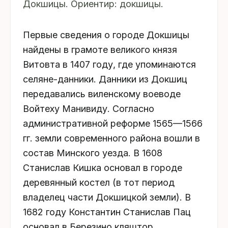
Докшицы. Ориентир: докшицы.
Первые сведения о городе Докшицы
найдены в грамоте великого князя
Витовта в 1407 году, где упоминаются
селяне-данники. Данники из Докшиц
передавались виленскому воеводе
Войтеху Манивиду. Согласно
административной реформе 1565—1566
гг. земли современного района вошли в
состав Минского уезда. В 1608
Станислав Кишка основал в городе
деревянный костел (в тот период
владелец части Докшицкой земли). В
1682 году Константин Станислав Пац
основал в Березино кляштор