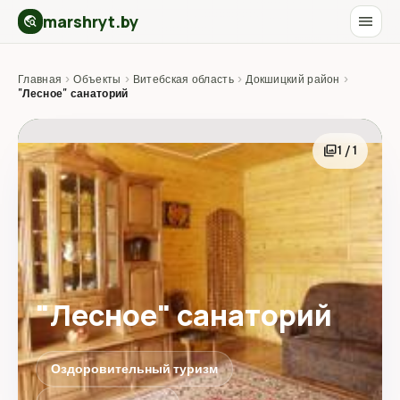
marshryt.by
menu
travel_explore
Главная
›
Объекты
›
Витебская область
›
Докшицкий район
›
"Лесное" санаторий
photo_library
1 / 1
"Лесное" санаторий
Оздоровительный туризм