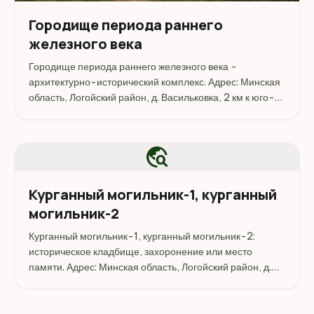
Городище периода раннего
железного века
Городище периода раннего железного века -
архитектурно-исторический комплекс. Адрес: Минская
область, Логойский район, д. Васильковка, 2 км к юго-
востоку от деревни, урочище Замок (Тартак).
Координаты: 54.592504, 27.967995. Перед поездкой
стоит уточнить...
travel_explore
Курганный могильник-1, курганный
могильник-2
Курганный могильник-1, курганный могильник-2:
историческое кладбище, захоронение или место
памяти. Адрес: Минская область, Логойский район, д.
Васильковка, 1 км к западу от деревни, д.