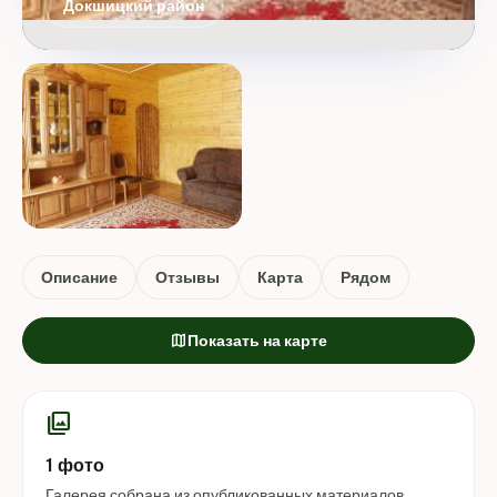
Докшицкий район
Описание
Отзывы
Карта
Рядом
map
Показать на карте
photo_library
1 фото
Галерея собрана из опубликованных материалов