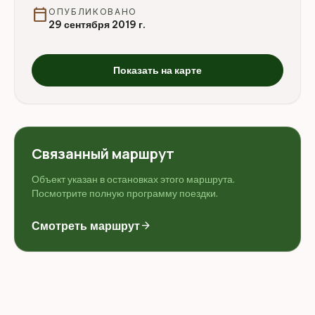
calendar_today
ОПУБЛИКОВАНО
29 сентября 2019 г.
Показать на карте
Связанный маршрут
Объект указан в остановках этого маршрута.
Посмотрите полную программу поездки.
Смотреть маршрут
arrow_forward