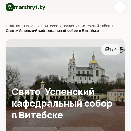
marshryt.by
menu
travel_explore
Главная
›
Объекты
›
Витебская область
›
Витебский район
›
Свято-Успенский кафедральный собор в Витебске
photo_library
1 / 4
Свято-Успенский
кафедральный собор
в Витебске