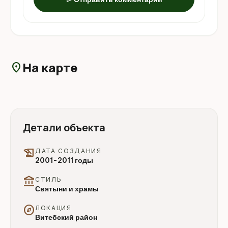
На карте
location_on
Детали объекта
history_edu
ДАТА СОЗДАНИЯ
2001-2011 годы
account_balance
СТИЛЬ
Святыни и храмы
explore
ЛОКАЦИЯ
Витебский район