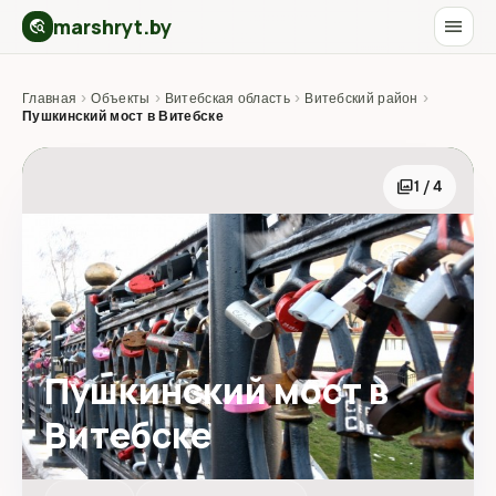
marshryt.by
menu
travel_explore
Главная
›
Объекты
›
Витебская область
›
Витебский район
›
Пушкинский мост в Витебске
photo_library
1 / 4
Пушкинский мост в
Витебске