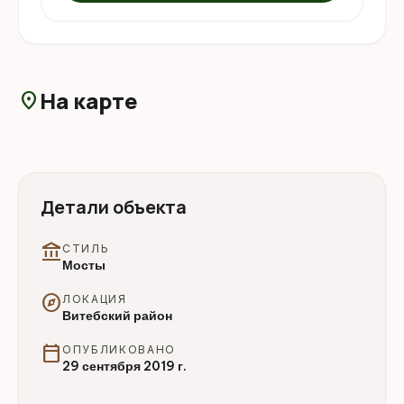
На карте
location_on
Детали объекта
account_balance
СТИЛЬ
Мосты
explore
ЛОКАЦИЯ
Витебский район
calendar_today
ОПУБЛИКОВАНО
29 сентября 2019 г.