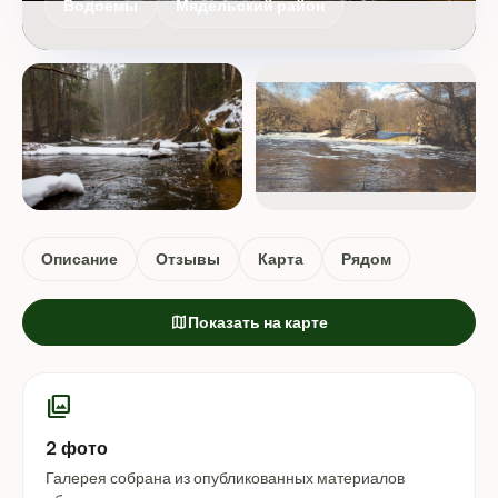
Водоемы
Мядельский район
Описание
Отзывы
Карта
Рядом
map
Показать на карте
photo_library
2 фото
Галерея собрана из опубликованных материалов