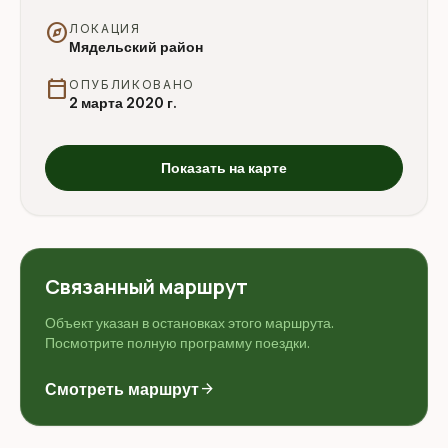
explore
ЛОКАЦИЯ
Мядельский район
calendar_today
ОПУБЛИКОВАНО
2 марта 2020 г.
Показать на карте
Связанный маршрут
Объект указан в остановках этого маршрута.
Посмотрите полную программу поездки.
Смотреть маршрут
arrow_forward