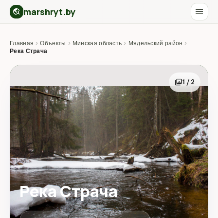
marshryt.by
menu
travel_explore
Главная
›
Объекты
›
Минская область
›
Мядельский район
›
Река Страча
photo_library
1 / 2
Река Страча