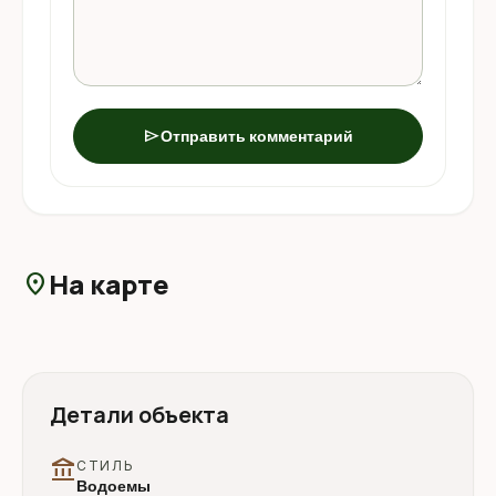
send
Отправить комментарий
На карте
location_on
Детали объекта
account_balance
СТИЛЬ
Водоемы