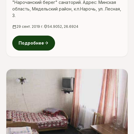
"Нарочанский берег" санаторий. Адрес: Минская
область, Мядельский район, к.п.Нарочь, ул. Лесная,
3.
calendar_today
29 сент. 2019 г.
location_on
54.9052, 26.6924
arrow_forward
Подробнее