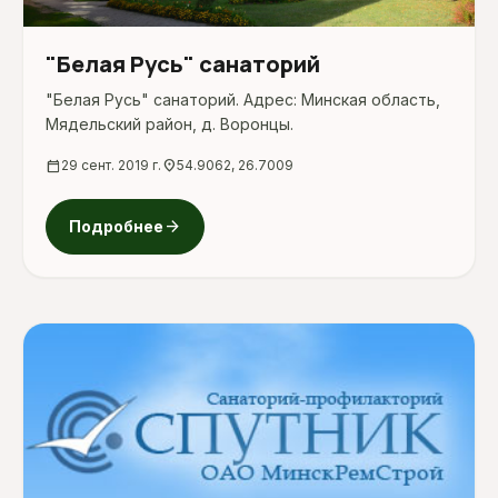
"Белая Русь" санаторий
"Белая Русь" санаторий. Адрес: Минская область,
Мядельский район, д. Воронцы.
calendar_today
29 сент. 2019 г.
location_on
54.9062, 26.7009
arrow_forward
Подробнее