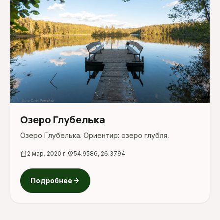
Озеро Глубелька
Озеро Глубелька. Ориентир: озеро глубля.
calendar_today
2 мар. 2020 г.
location_on
54.9586, 26.3794
arrow_forward
Подробнее