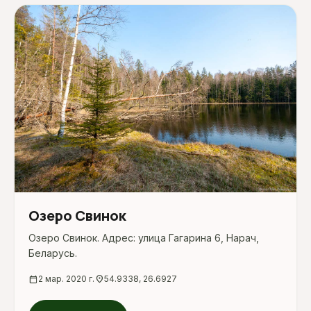
Озеро Свинок
Озеро Свинок. Адрес: улица Гагарина 6, Нарач,
Беларусь.
calendar_today
2 мар. 2020 г.
location_on
54.9338, 26.6927