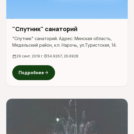
"Спутник" санаторий
"Спутник" санаторий. Адрес: Минская область,
Мядельский район, к.п. Нарочь, ул.Туристская, 14.
calendar_today
29 сент. 2019 г.
location_on
54.9267, 26.6928
arrow_forward
Подробнее