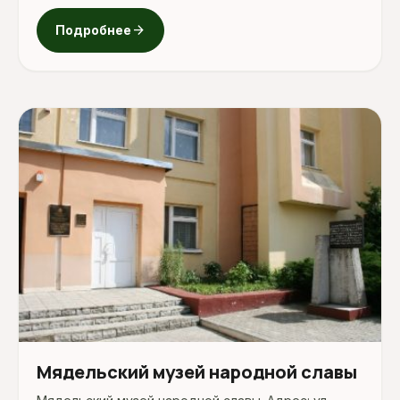
arrow_forward
Подробнее
Мядельский музей народной славы