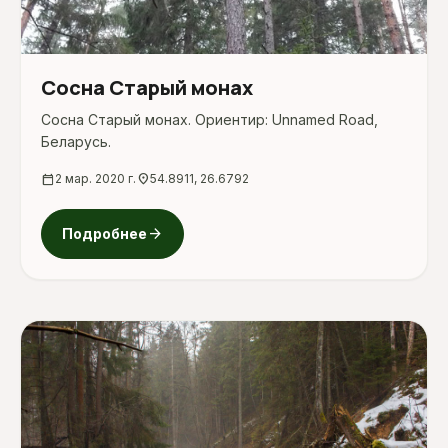
Сосна Старый монах
Сосна Старый монах. Ориентир: Unnamed Road,
Беларусь.
calendar_today
2 мар. 2020 г.
location_on
54.8911, 26.6792
arrow_forward
Подробнее