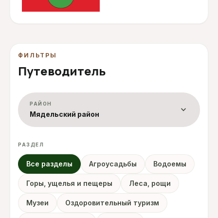
ФИЛЬТРЫ
Путеводитель
РАЙОН
expand_more
Мядельский район
РАЗДЕЛ
Все разделы
Агроусадьбы
Водоемы
Горы, ущелья и пещеры
Леса, рощи
Музеи
Оздоровительный туризм