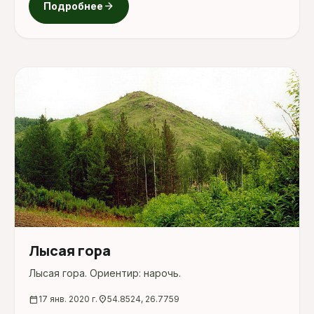
arrow_forward
Подробнее
Лысая гора
Лысая гора. Ориентир: нарочь.
calendar_today
17 янв. 2020 г.
location_on
54.8524, 26.7759