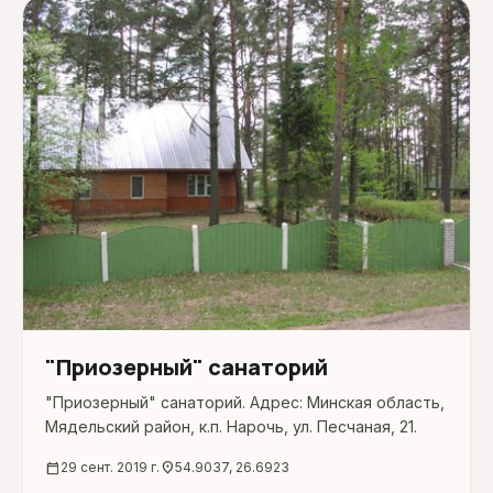
"Приозерный" санаторий
"Приозерный" санаторий. Адрес: Минская область,
Мядельский район, к.п. Нарочь, ул. Песчаная, 21.
calendar_today
29 сент. 2019 г.
location_on
54.9037, 26.6923