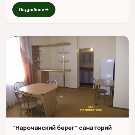
arrow_forward
Подробнее
"Нарочанский берег" санаторий