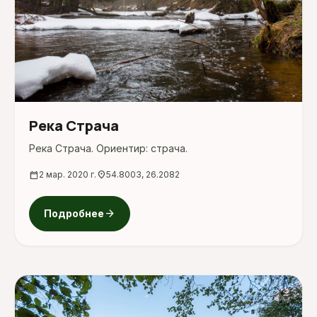
Река Страча
Река Страча. Ориентир: страча.
calendar_today
2 мар. 2020 г.
location_on
54.8003, 26.2082
arrow_forward
Подробнее