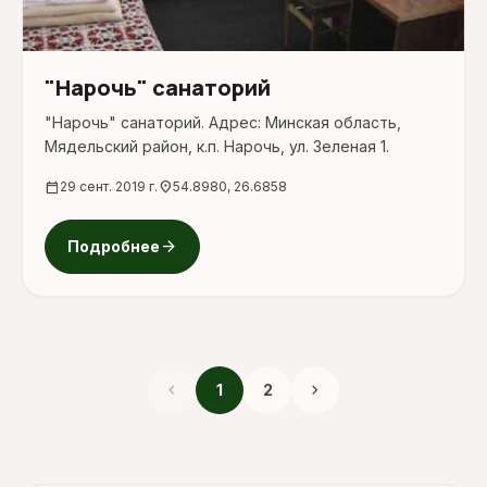
"Нарочь" санаторий
"Нарочь" санаторий. Адрес: Минская область,
Мядельский район, к.п. Нарочь, ул. Зеленая 1.
calendar_today
29 сент. 2019 г.
location_on
54.8980, 26.6858
arrow_forward
Подробнее
chevron_left
chevron_right
1
2