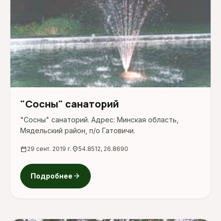
"Сосны" санаторий
"Сосны" санаторий. Адрес: Минская область,
Мядельский район, п/о Гатовичи.
calendar_today
29 сент. 2019 г.
location_on
54.8512, 26.8690
arrow_forward
Подробнее