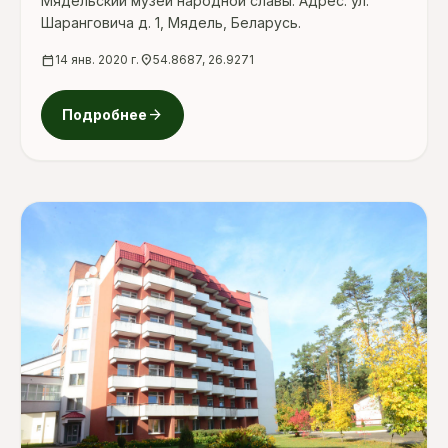
Мядельский музей народной славы. Адрес: ул.
Шаранговича д. 1, Мядель, Беларусь.
calendar_today
14 янв. 2020 г.
location_on
54.8687, 26.9271
arrow_forward
Подробнее