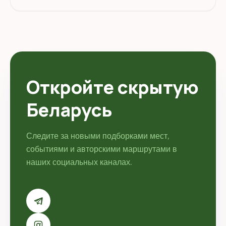
при впадении в неё р. Полота. Координаты: 55.487390,
28.758589. Перед поездкой стоит уточнить режим
работы...
Откройте скрытую
Беларусь
Следите за новыми подборками мест,
событиями и авторскими маршрутами в
наших социальных каналах.