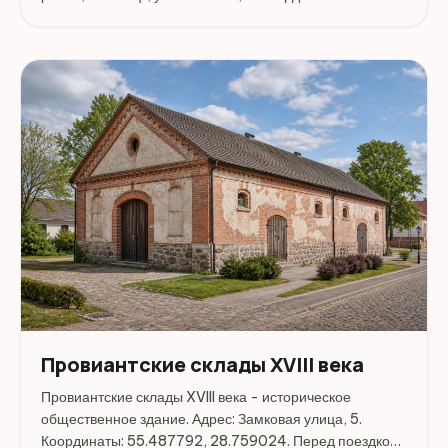
55.487754, 28.759106. Перед поездкой стоит уточнить
режим работы, доступность посещения и актуальные
условия на...
Провиантские склады XVIII века
Провиантские склады XVIII века - историческое
общественное здание. Адрес: Замковая улица, 5.
Координаты: 55.487792, 28.759024. Перед поездкой