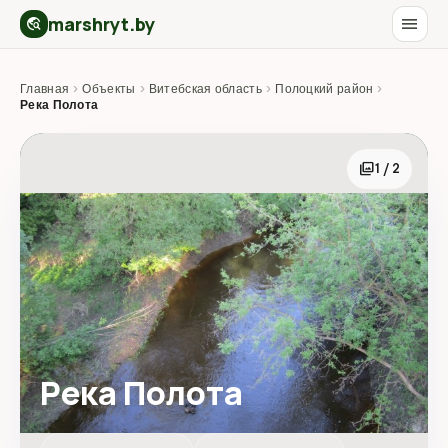
marshryt.by
menu
travel_explore
Главная
›
Объекты
›
Витебская область
›
Полоцкий район
›
Река Полота
photo_library
1 / 2
Река Полота