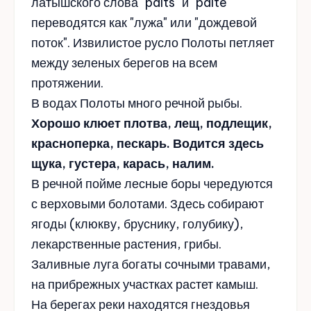
латышского слова "palts" и "palte"
переводятся как "лужа" или "дождевой
поток". Извилистое русло Полоты петляет
между зеленых берегов на всем
протяжении.
В водах Полоты много речной рыбы.
Хорошо клюет плотва, лещ, подлещик,
красноперка, пескарь. Водится здесь
щука, густера, карась, налим.
В речной пойме лесные боры чередуются
с верховыми болотами. Здесь собирают
ягоды (клюкву, бруснику, голубику),
лекарственные растения, грибы.
Заливные луга богаты сочными травами,
на прибрежных участках растет камыш.
На берегах реки находятся гнездовья