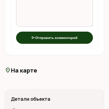
send
Отправить комментарий
На карте
location_on
Детали объекта