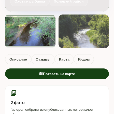
Охота и рыбалка
Полоцкий район
Описание
Отзывы
Карта
Рядом
map
Показать на карте
photo_library
2 фото
Галерея собрана из опубликованных материалов