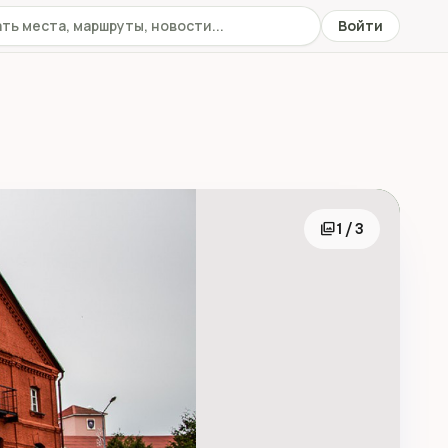
 сайту
Войти
photo_library
1 / 3