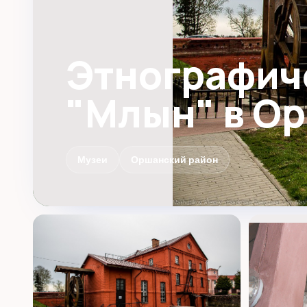
Этнографич
"Млын" в О
Музеи
Оршанский район