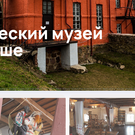
еский музей
рше