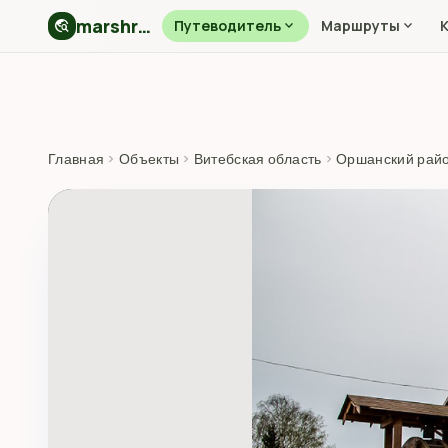
marshryt.by
travel_explore
Путеводитель
expand_more
Маршруты
expand_more
Главная
›
Объекты
›
Витебская область
›
Оршанский рай