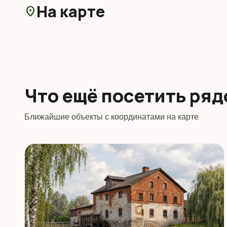
На карте
location_on
Что ещё посетить ря
Ближайшие объекты с координатами на карте