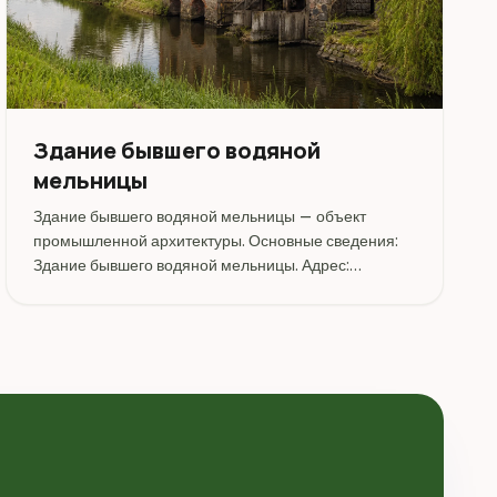
Здание бывшего водяной
мельницы
Здание бывшего водяной мельницы — объект
промышленной архитектуры. Основные сведения:
Здание бывшего водяной мельницы. Адрес:
Витебская область, Оршанский район, г. Орша, ул.
Замковая, 2. Координаты: 54.506210, 30.421410.
Перед поездкой стоит уточнить режим...