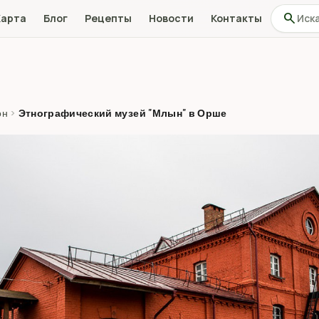
Поиск по
search
Карта
Блог
Рецепты
Новости
Контакты
он
›
Этнографический музей "Млын" в Орше