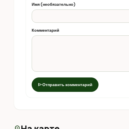
Имя (необязательно)
Комментарий
send
Отправить комментарий
На карте
location_on