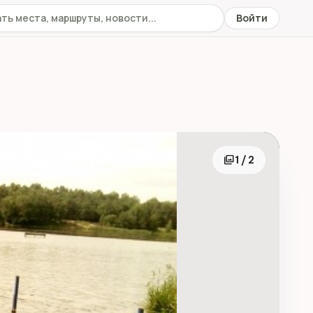
 сайту
Войти
photo_library
1 / 2