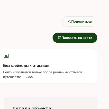
share
Поделиться
map
Показать на карте
rate_review
Без фейковых отзывов
Рейтинг появится только после реальных отзывов
путешественников
Детали объекта