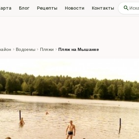
Поиск по
search
Карта
Блог
Рецепты
Новости
Контакты
район
›
Водоемы
›
Пляжи
›
Пляж на Мышанке