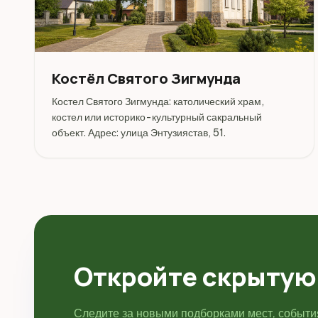
Костёл Святого Зигмунда
Костел Святого Зигмунда: католический храм,
костел или историко-культурный сакральный
объект. Адрес: улица Энтузиястав, 51.
Откройте скрытую
Следите за новыми подборками мест, событ