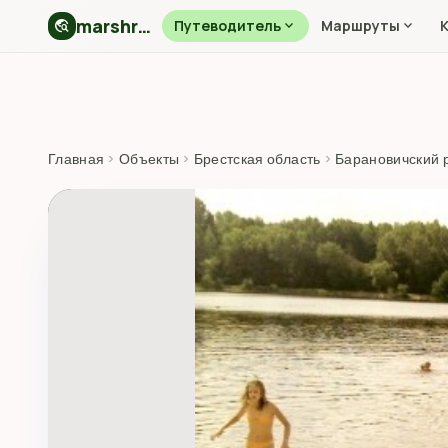
marshryt.by
travel_explore
Путеводитель
expand_more
Маршруты
expand_more
Главная
›
Объекты
›
Брестская область
›
Барановичский 