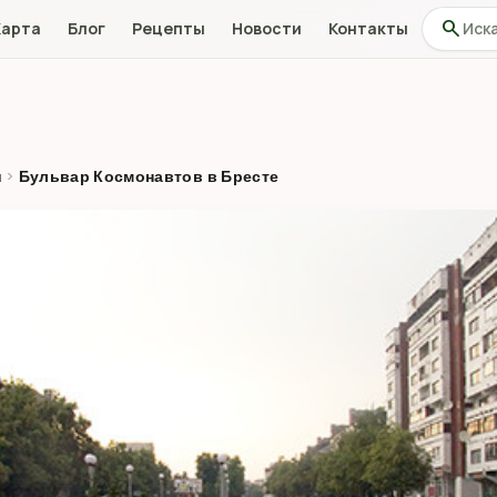
Поиск по
search
Карта
Блог
Рецепты
Новости
Контакты
н
›
Бульвар Космонавтов в Бресте