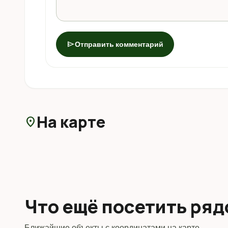
send
Отправить комментарий
На карте
location_on
Что ещё посетить ря
Ближайшие объекты с координатами на карте