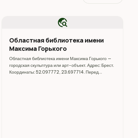
travel_explore
Областная библиотека имени
Максима Горького
Областная библиотека имени Максима Горького —
городская скульптура или арт-объект. Адрес: Брест.
Координаты: 52.097772, 23.697714. Перед
поездкой стоит уточнить режим работы, доступность
посещения и актуальные условия на официальных
ресурсах.