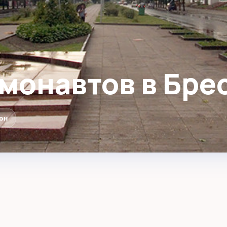
монавтов в Бре
он