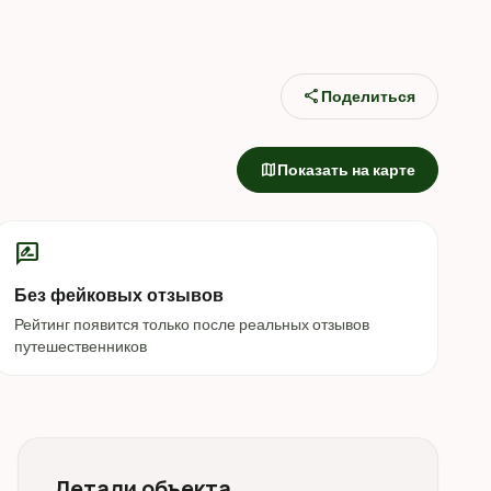
share
Поделиться
map
Показать на карте
rate_review
Без фейковых отзывов
Рейтинг появится только после реальных отзывов
путешественников
Детали объекта