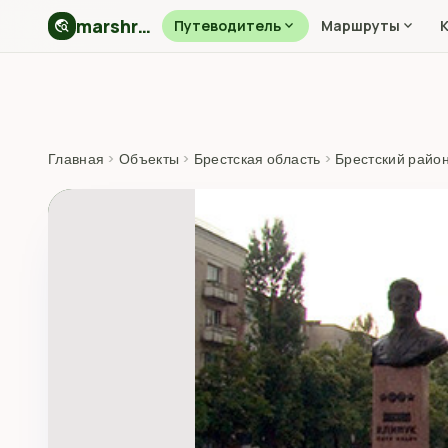
marshryt.by
travel_explore
Путеводитель
expand_more
Маршруты
expand_more
Главная
›
Объекты
›
Брестская область
›
Брестский райо