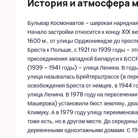
История и атмосфера 
Бульвар Космонавтов – широкая нарядная 
Начало застройки относится к концу XIX 
1600 м., от улицы Орджоникидзе до прос
Бреста к Польше, с 1921 по 1939 годы – э
присоединения западной Беларуси к БССР
(1939 – 1941 годы) – улица Ленина. В год
улица называлась Брейтерштрассе (в пер
освобождения Бреста от немцев, в 1944 г
улица Ленина. В 1978 году на пересечени
Машерова) установили бюст земляку, два
Климуку. А в 1979 году улицу переименов
тоже есть, но в другом месте. До середин
деревянными одноэтажными домами. С 196