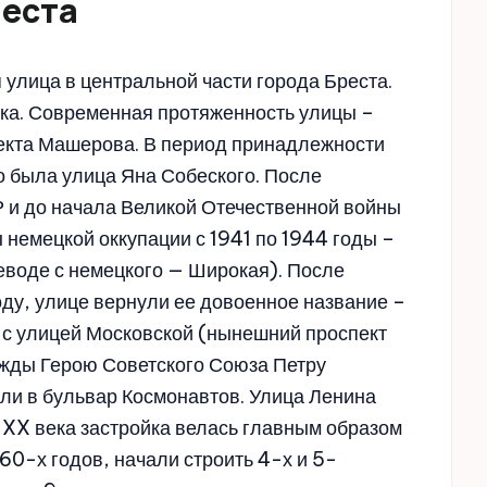
места
улица в центральной части города Бреста.
века. Современная протяженность улицы –
пекта Машерова. В период принадлежности
то была улица Яна Собеского. После
 и до начала Великой Отечественной войны
ы немецкой оккупации с 1941 по 1944 годы –
еводе с немецкого — Широкая). После
оду, улице вернули ее довоенное название –
и с улицей Московской (нынешний проспект
жды Герою Советского Союза Петру
али в бульвар Космонавтов. Улица Ленина
ы XX века застройка велась главным образом
0-х годов, начали строить 4-х и 5-