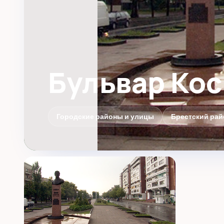
Бульвар Кос
Городские районы и улицы
Брестский рай