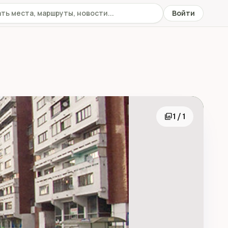
 сайту
Войти
photo_library
1 / 1