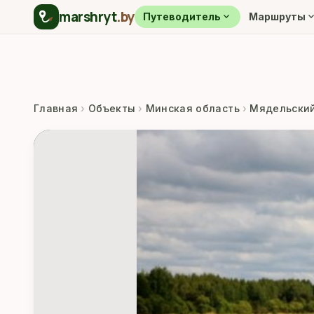
marshryt
.by
expand_more
expand_m
Путеводитель
Маршруты
Главная
›
Объекты
›
Минская область
›
Мядельский