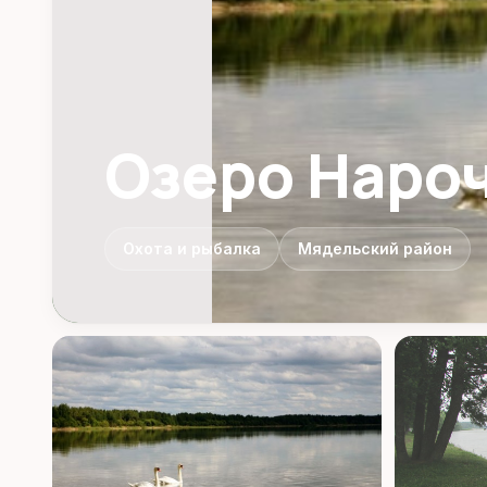
Озеро Наро
Охота и рыбалка
Мядельский район