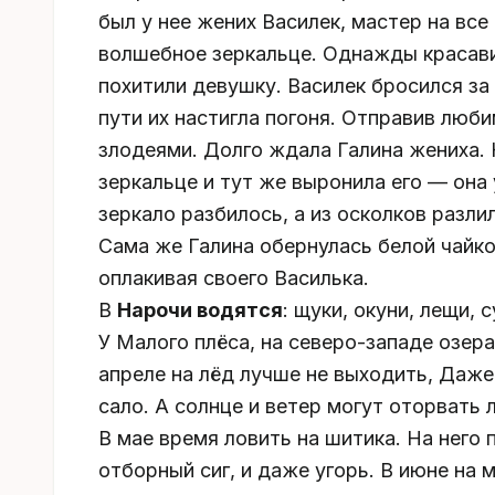
был у нее жених Василек, мастер на вс
волшебное зеркальце. Однажды красавиц
похитили девушку. Василек бросился за 
пути их настигла погоня. Отправив люб
злодеями. Долго ждала Галина жениха. 
зеркальце и тут же выронила его — она
зеркало разбилось, а из осколков разли
Сама же Галина обернулась белой чайко
оплакивая своего Василька.
В
Нарочи водятся
: щуки, окуни, лещи, с
У Малого плёса, на северо-западе озера,
апреле на лёд лучше не выходить, Даже
сало. А солнце и ветер могут оторвать 
В мае время ловить на шитика. На него п
отборный сиг, и даже угорь. В июне на 