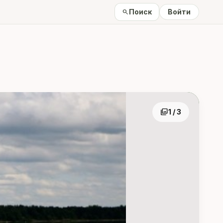
Поиск
Войти
search
photo_library
1 / 3