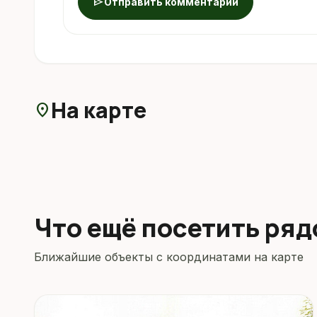
send
Отправить комментарий
На карте
location_on
Что ещё посетить ря
Ближайшие объекты с координатами на карте