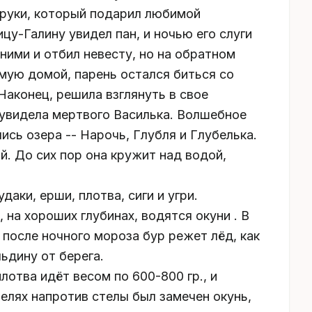
е руки, который подарил любимой
у-Галину увидел пан, и ночью его слуги
ними и отбил невесту, но на обратном
имую домой, парень остался биться со
Наконец, решила взглянуть в свое
 увидела мертвого Василька. Волшебное
лись озера -- Нарочь, Глубля и Глубелька.
й. До сих пор она кружит над водой,
удаки, ерши, плотва, сиги и угри.
 на хороших глубинах, водятся окуни . В
 после ночного мороза бур режет лёд, как
льдину от берега.
лотва идёт весом по 600-800 гр., и
мелях напротив стелы был замечен окунь,