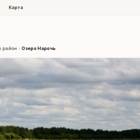
ore
Карта
 район
›
Озеро Нарочь