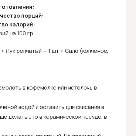
готовления:
чество порций:
во калорий:
рий на 100 гр
л • Лук репчатый — 1 шт • Сало (копченое,
змолоть в кофемолке или истолочь в
ченой водой и оставить для скисания в
ше делать это в керамической посуде, в