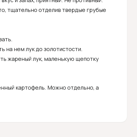
кус и запах, приятный. Не противный.
то, тщательно отделив твердые грубые
зать.
ь на нем лук до золотистости.
ть жареный лук, маленькую щепотку
енный картофель. Можно отдельно, а