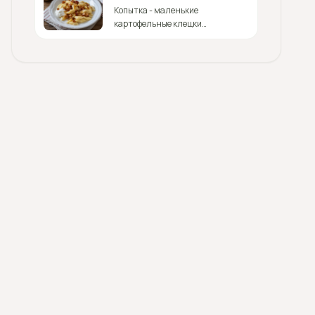
Копытка - маленькие
картофельные клецки
характерной формы, которые
подают со шкварками или
сметаной.