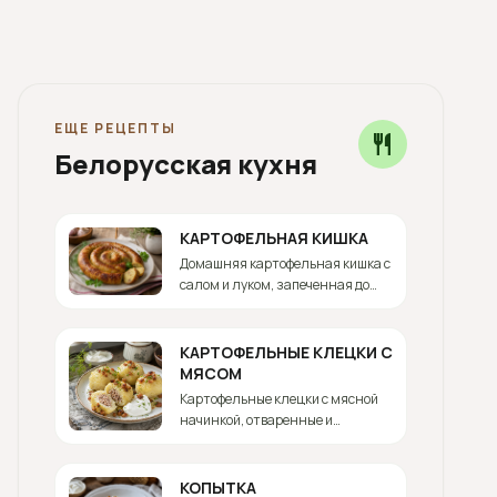
ЕЩЕ РЕЦЕПТЫ
restaurant
Белорусская кухня
КАРТОФЕЛЬНАЯ КИШКА
Домашняя картофельная кишка с
салом и луком, запеченная до
хрустящей оболочки.
КАРТОФЕЛЬНЫЕ КЛЕЦКИ С
МЯСОМ
Картофельные клецки с мясной
начинкой, отваренные и
поданные со шкварками, маслом
или сметаной.
КОПЫТКА