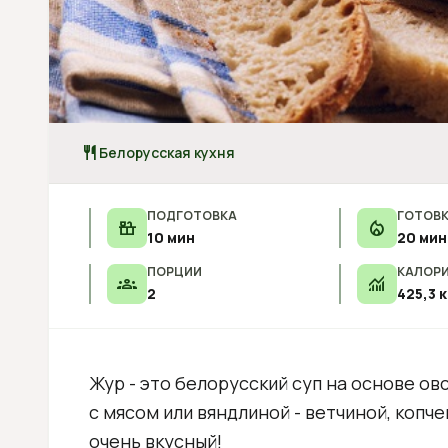
restaurant
Белорусская кухня
ПОДГОТОВКА
ГОТОВ
countertops
local_fire_department
10 мин
20 мин
ПОРЦИИ
КАЛОР
groups
monitoring
2
425,3 
Жур - это белорусский суп на основе ов
с мясом или вяндлиной - ветчиной, копч
очень вкусный!