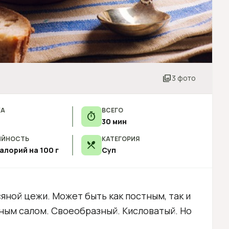
photo_library
3 фото
КА
ВСЕГО
timer
30 мин
ИЙНОСТЬ
КАТЕГОРИЯ
restaurant_menu
калорий на 100 г
Суп
сяной цежи. Может быть как постным, так и
еным салом. Своеобразный. Кисловатый. Но