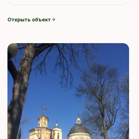
Открыть объект
arrow_forward