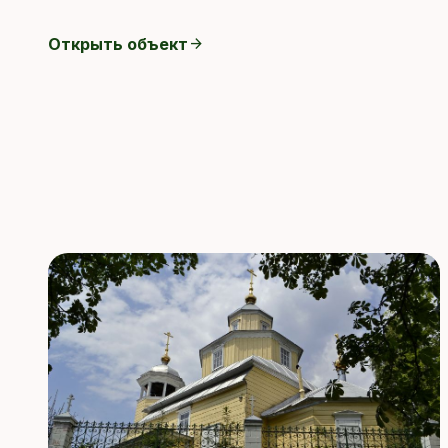
Открыть объект
arrow_forward