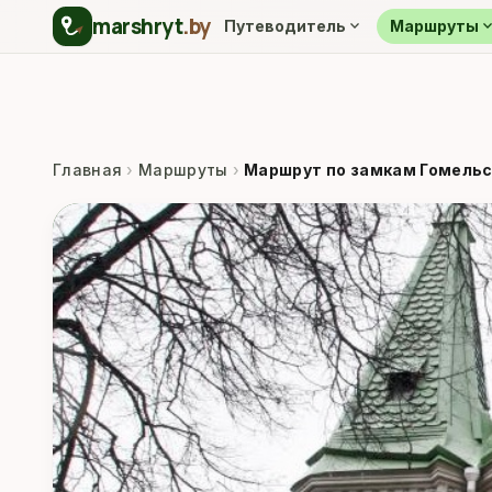
marshryt
.by
expand_more
expand_m
Путеводитель
Маршруты
Главная
›
Маршруты
›
Маршрут по замкам Гомельс