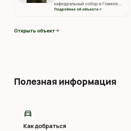
кафедральный собор в Гомеле.
Подробнее об объекте
arrow_forward
Ориентир: гомель собор.
Открыть объект
arrow_forward
Полезная информация
directions_car
Как добраться