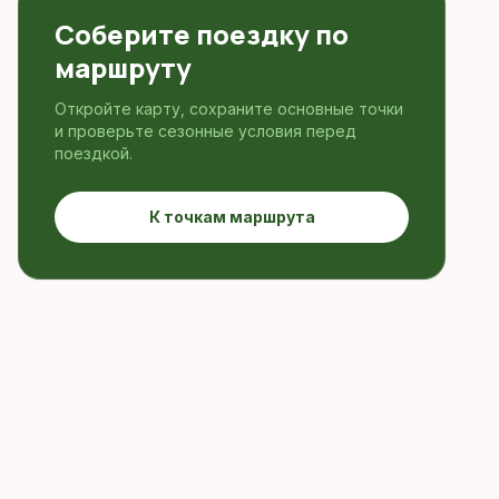
Соберите поездку по
маршруту
Откройте карту, сохраните основные точки
и проверьте сезонные условия перед
поездкой.
К точкам маршрута