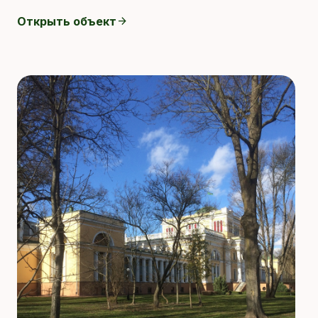
Открыть объект
arrow_forward