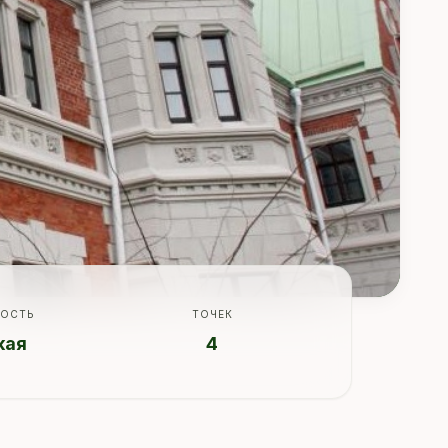
ОСТЬ
ТОЧЕК
кая
4