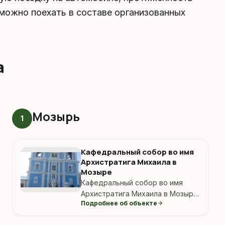
 можно поехать в составе организованных
а
Мозырь
1
Кафедральный собор во имя
Архистратига Михаила в
Мозыре
Кафедральный собор во имя
Архистратига Михаила в Мозыре.
Подробнее об объекте
arrow_forward
Ориентир: мозырь кафедральный
собор.