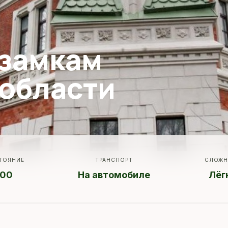
 замкам
 области
ТОЯНИЕ
ТРАНСПОРТ
СЛОЖН
00
На автомобиле
Лёг