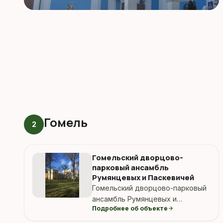
Гомель
2
Гомельский дворцово-
парковый ансамбль
Румянцевых и Паскевичей
Гомельский дворцово-парковый
ансамбль Румянцевых и
Подробнее об объекте
arrow_forward
Паскевичей. Ориентир: гомель
дворец румянцевых.