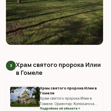
Храм святого пророка Илии
3
в Гомеле
Храм святого пророка Илии в
Гомеле
Храм святого пророка Илии в
Гомеле. Ориентир: Komissarova
Подробнее об объекте
arrow_forward
44, Гомель, Беларусь.