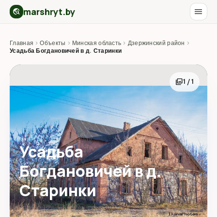
marshryt.by
menu
travel_explore
Главная
›
Объекты
›
Минская область
›
Дзержинский район
›
Усадьба Богдановичей в д. Старинки
photo_library
1 / 1
Усадьба
Богдановичей в д.
Старинки