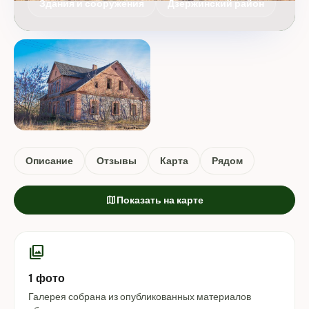
Здания и сооружения
Дзержинский район
Описание
Отзывы
Карта
Рядом
map
Показать на карте
photo_library
1 фото
Галерея собрана из опубликованных материалов