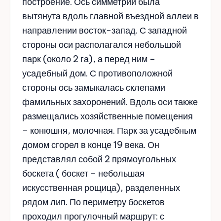
построение. Ось симметрии была
вытянута вдоль главной въездной аллеи в
направлении восток-запад. С западной
стороны оси располагался небольшой
парк (около 2 га), а перед ним –
усадебный дом. С противоположной
стороны ось замыкалась склепами
фамильных захоронений. Вдоль оси также
размещались хозяйственные помещения
– конюшня, молочная. Парк за усадебным
домом сгорел в конце 19 века. Он
представлял собой 2 прямоугольных
боскета ( боскет – небольшая
искусственная рощица), разделенных
рядом лип. По периметру боскетов
проходил прогулочный маршрут: с