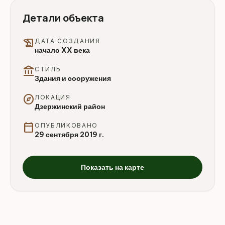
Детали объекта
history_edu
ДАТА СОЗДАНИЯ
начало XX века
account_balance
СТИЛЬ
Здания и сооружения
explore
ЛОКАЦИЯ
Дзержинский район
calendar_today
ОПУБЛИКОВАНО
29 сентября 2019 г.
Показать на карте