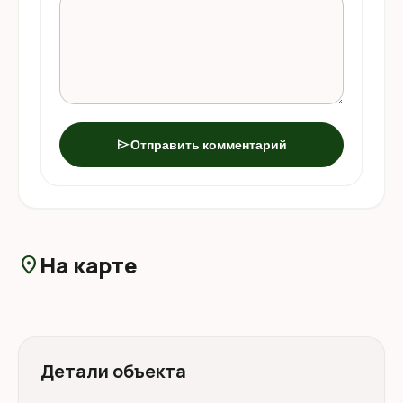
send
Отправить комментарий
На карте
location_on
Детали объекта