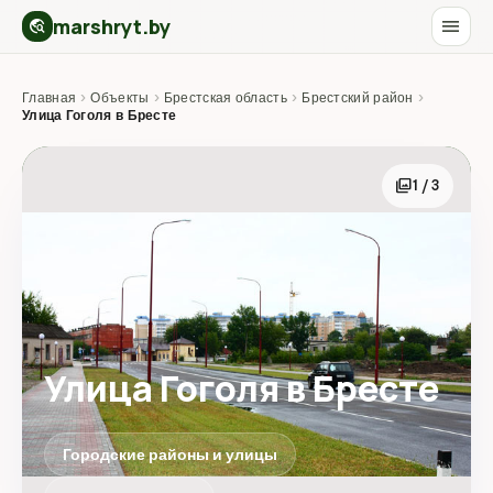
marshryt.by
menu
travel_explore
Главная
›
Объекты
›
Брестская область
›
Брестский район
›
Улица Гоголя в Бресте
photo_library
1 / 3
Улица Гоголя в Бресте
Городские районы и улицы