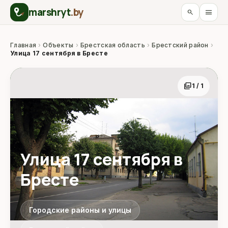
marshryt
.by
menu
search
Главная
›
Объекты
›
Брестская область
›
Брестский район
›
Улица 17 сентября в Бресте
photo_library
1 / 1
Улица 17 сентября в
Бресте
Городские районы и улицы