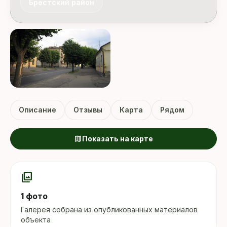
Брестский район
Описание
Отзывы
Карта
Рядом
map
Показать на карте
photo_library
1 фото
Галерея собрана из опубликованных материалов
объекта