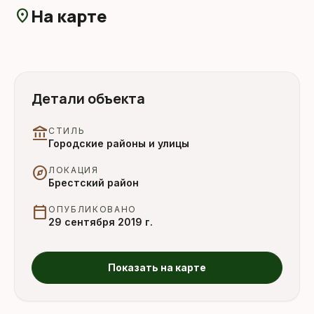
На карте
location_on
Детали объекта
account_balance
СТИЛЬ
Городские районы и улицы
explore
ЛОКАЦИЯ
Брестский район
calendar_today
ОПУБЛИКОВАНО
29 сентября 2019 г.
Показать на карте