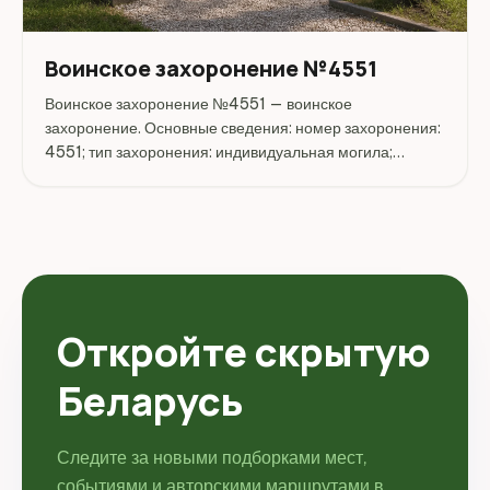
Воинское захоронение №4551
Воинское захоронение №4551 — воинское
захоронение. Основные сведения: номер захоронения:
4551; тип захоронения: индивидуальная могила;
конфликт: Вторая мировая война 1.09.1939-2.09.1945
г.г. Адрес: Беларусь, Могилёвская, Мстиславский,
Ануфриево. Координаты...
Откройте скрытую
Беларусь
Следите за новыми подборками мест,
событиями и авторскими маршрутами в