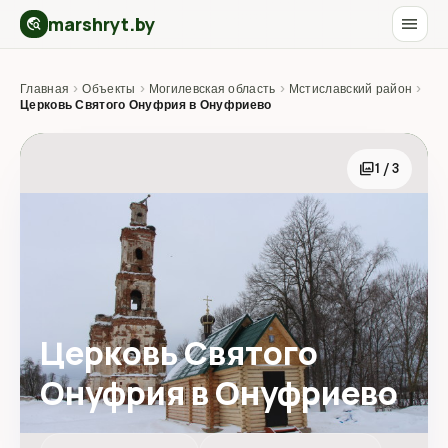
marshryt.by
menu
travel_explore
Главная
›
Объекты
›
Могилевская область
›
Мстиславский район
›
Церковь Святого Онуфрия в Онуфриево
photo_library
1 / 3
Церковь Святого
Онуфрия в Онуфриево