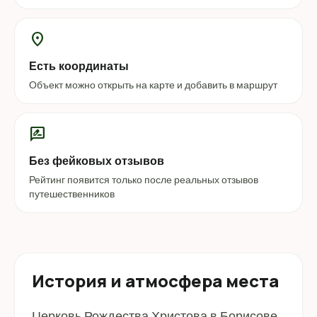
location_on
Есть координаты
Объект можно открыть на карте и добавить в маршрут
rate_review
Без фейковых отзывов
Рейтинг появится только после реальных отзывов
путешественников
История и атмосфера места
Церковь Рождества Христова в Борисове.