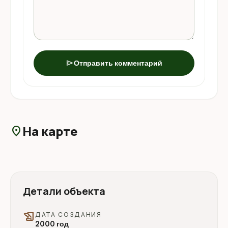
send
Отправить комментарий
На карте
location_on
Детали объекта
history_edu
ДАТА СОЗДАНИЯ
2000 год