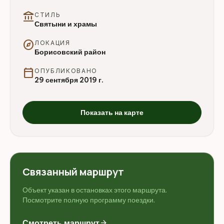
account_balance
СТИЛЬ
Святыни и храмы
explore
ЛОКАЦИЯ
Борисовский район
calendar_today
ОПУБЛИКОВАНО
29 сентября 2019 г.
Показать на карте
Связанный маршрут
Объект указан в остановках этого маршрута.
Посмотрите полную программу поездки.
Смотреть маршрут
arrow_forward