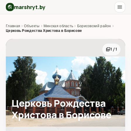
marshryt.by
menu
travel_explore
Главная
›
Объекты
›
Минская область
›
Борисовский район
›
Церковь Рождества Христова в Борисове
photo_library
1 / 1
Церковь Рождества
Христова в Борисове