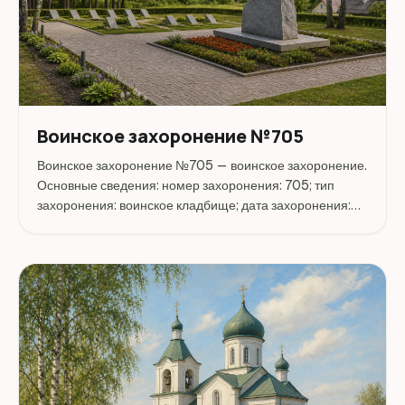
Воинское захоронение №705
Воинское захоронение №705 — воинское захоронение.
Основные сведения: номер захоронения: 705; тип
захоронения: воинское кладбище; дата захоронения:
1941. Адрес: Беларусь, Минская, Борисовский, Борисов.
Координаты: 54.210839, 28.510919. Перед поездкой
стоит...