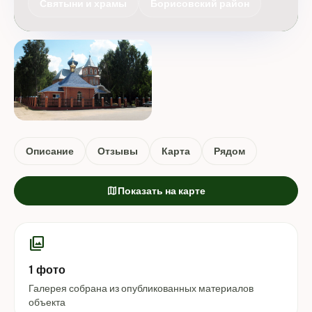
Святыни и храмы
Борисовский район
Описание
Отзывы
Карта
Рядом
map
Показать на карте
photo_library
1 фото
Галерея собрана из опубликованных материалов
объекта