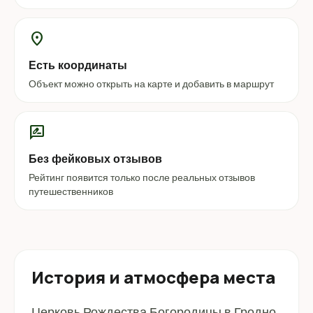
location_on
Есть координаты
Объект можно открыть на карте и добавить в маршрут
rate_review
Без фейковых отзывов
Рейтинг появится только после реальных отзывов
путешественников
История и атмосфера места
Церковь Рождества Богородицы в Гродно.