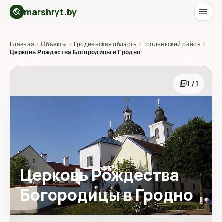
marshryt.by
menu
travel_explore
Главная
›
Объекты
›
Гродненская область
›
Гродненский район
›
Церковь Рождества Богородицы в Гродно
photo_library
1 / 1
Церковь Рождества
Богородицы в Гродно