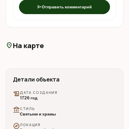
send
Отправить комментарий
На карте
location_on
Детали объекта
history_edu
ДАТА СОЗДАНИЯ
1726 год
account_balance
СТИЛЬ
Святыни и храмы
explore
ЛОКАЦИЯ