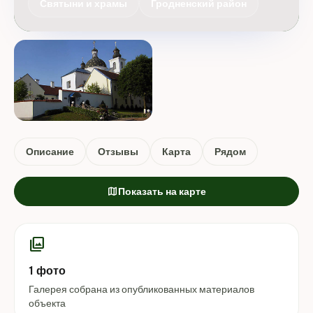
Святыни и храмы
Гродненский район
Описание
Отзывы
Карта
Рядом
map
Показать на карте
photo_library
1 фото
Галерея собрана из опубликованных материалов
объекта