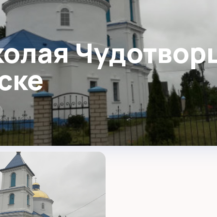
олая Чудотворц
ске