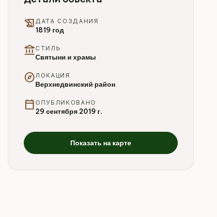
history_edu
ДАТА СОЗДАНИЯ
1819 год
account_balance
СТИЛЬ
Святыни и храмы
explore
ЛОКАЦИЯ
Верхнедвинский район
calendar_today
ОПУБЛИКОВАНО
29 сентября 2019 г.
Показать на карте