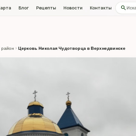
Поиск по
search
Карта
Блог
Рецепты
Новости
Контакты
 район
›
Церковь Николая Чудотворца в Верхнедвинске