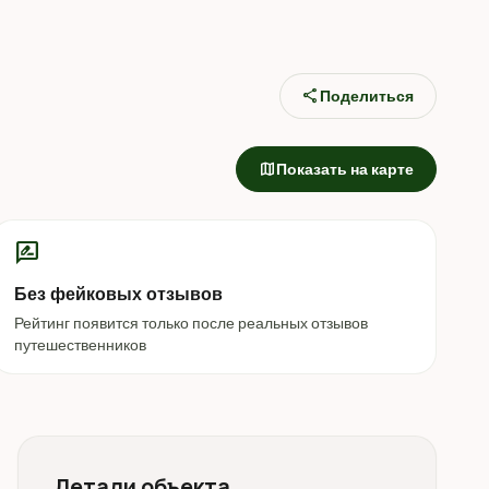
share
Поделиться
map
Показать на карте
rate_review
Без фейковых отзывов
Рейтинг появится только после реальных отзывов
путешественников
Детали объекта