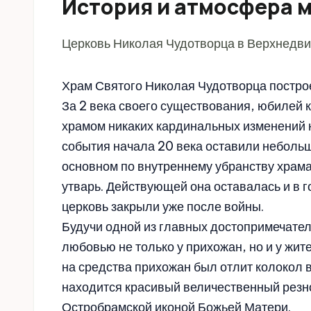
История и атмосфера 
Церковь Николая Чудотворца в Верхнедвин
Храм Святого Николая Чудотворца построе
За 2 века своего существования, юбилей к
храмом никаких кардинальных изменений 
события начала 20 века оставили неболь
основном по внутреннему убранству храма
утварь. Действующей она оставалась и в 
церковь закрыли уже после войны.
Будучи одной из главных достопримечател
любовью не только у прихожан, но и у жите
на средства прихожан был отлит колокол в
находится красивый величественный резно
Остробрамской иконой Божьей Матери.