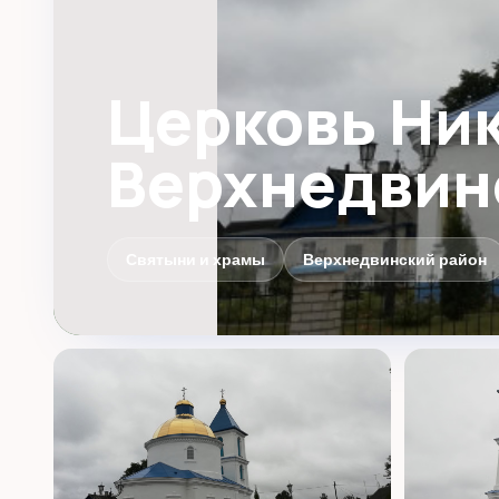
Церковь Ник
Верхнедвин
Святыни и храмы
Верхнедвинский район