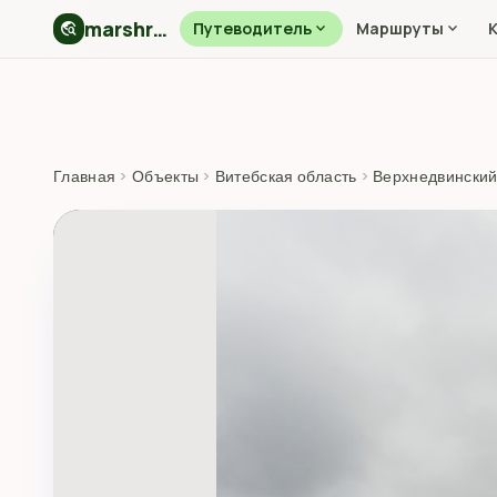
marshryt.by
travel_explore
Путеводитель
expand_more
Маршруты
expand_more
Главная
›
Объекты
›
Витебская область
›
Верхнедвинский