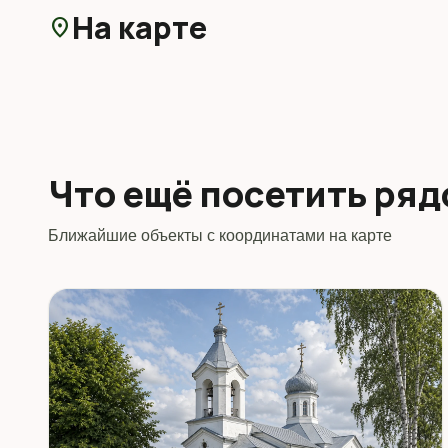
На карте
location_on
Что ещё посетить ря
Ближайшие объекты с координатами на карте