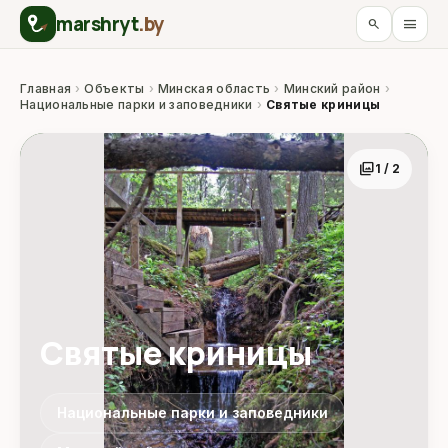
marshryt
.by
menu
search
Главная
›
Объекты
›
Минская область
›
Минский район
›
Национальные парки и заповедники
›
Святые криницы
photo_library
1 / 2
Святые криницы
Национальные парки и заповедники