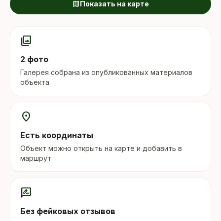
map
Показать на карте
photo_library
2 фото
Галерея собрана из опубликованных материалов
объекта
location_on
Есть координаты
Объект можно открыть на карте и добавить в
маршрут
rate_review
Без фейковых отзывов