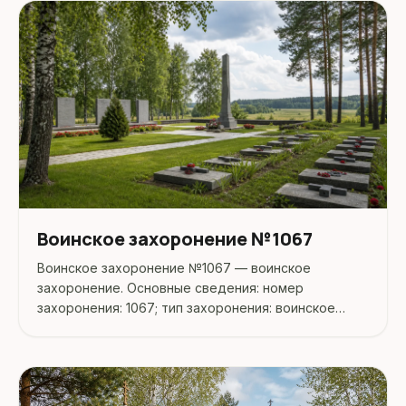
Воинское захоронение №1067
Воинское захоронение №1067 — воинское
захоронение. Основные сведения: номер
захоронения: 1067; тип захоронения: воинское
кладбище; дата захоронения: 1944. Адрес:
Беларусь, Минская, Минский, Средняя.
Координаты: 54.228238, 27.402021. Перед поездкой
стоит...