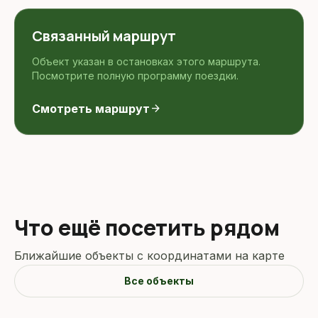
Связанный маршрут
Объект указан в остановках этого маршрута.
Посмотрите полную программу поездки.
Смотреть маршрут
arrow_forward
Что ещё посетить рядом
Ближайшие объекты с координатами на карте
Все объекты