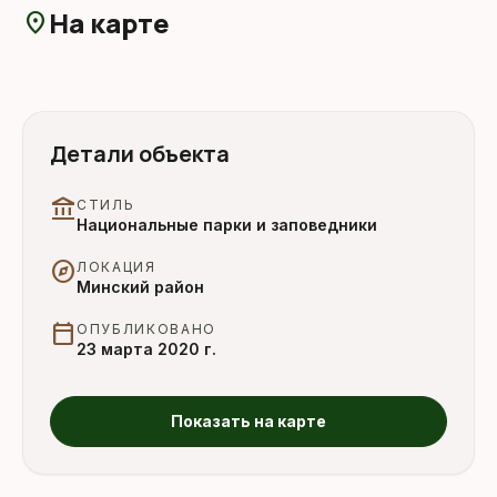
На карте
location_on
Детали объекта
account_balance
СТИЛЬ
Национальные парки и заповедники
explore
ЛОКАЦИЯ
Минский район
calendar_today
ОПУБЛИКОВАНО
23 марта 2020 г.
Показать на карте