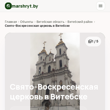
marshryt.by
menu
travel_explore
Главная
›
Объекты
›
Витебская область
›
Витебский район
›
Свято-Воскресенская церковь в Витебске
photo_library
1 / 5
Свято-Воскресенская
церковь в Витебске