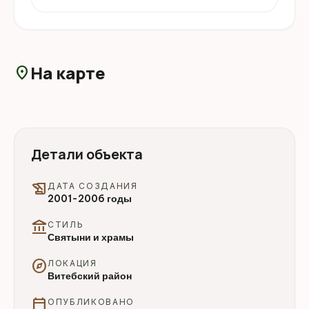
На карте
location_on
Детали объекта
history_edu
ДАТА СОЗДАНИЯ
2001-2006 годы
account_balance
СТИЛЬ
Святыни и храмы
explore
ЛОКАЦИЯ
Витебский район
calendar_today
ОПУБЛИКОВАНО