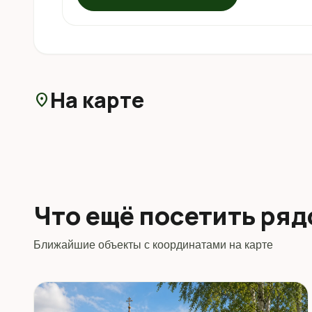
На карте
location_on
Что ещё посетить ря
Ближайшие объекты с координатами на карте