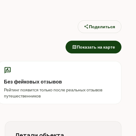
share
Поделиться
map
Показать на карте
rate_review
Без фейковых отзывов
Рейтинг появится только после реальных отзывов
путешественников
Детали объекта