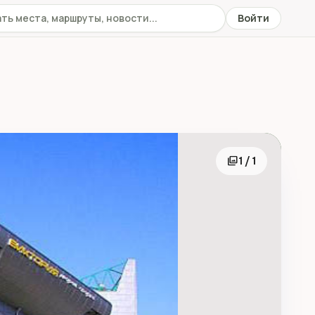
 сайту
Войти
photo_library
1 / 1