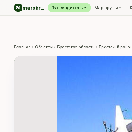
marshryt.by
travel_explore
Путеводитель
expand_more
Маршруты
expand_more
Главная
›
Объекты
›
Брестская область
›
Брестский райо