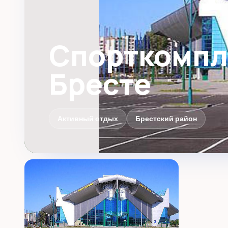
Спорткомпл
Бресте
Активный отдых
Брестский район