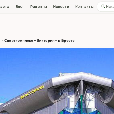
Поиск по
search
Карта
Блог
Рецепты
Новости
Контакты
н
›
Спорткомплекс «Виктория» в Бресте