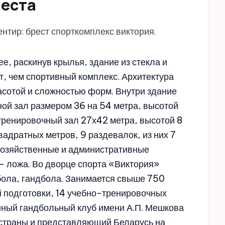
места
нтир: брест спорткомплекс виктория.
ее, раскинув крылья, здание из стекла и
т, чем спортивный комплекс. Архитектура
асотой и сложностью форм. Внутри здание
ной зал размером 36 на 54 метра, высотой
 тренировочный зал 27х42 метра, высотой 8
адратных метров, 9 раздевалок, из них 7
 хозяйственные и административные
– ложа. Во дворце спорта «Виктория»
бола, гандбола. Занимается свыше 750
й подготовки, 14 учебно-тренировочных
енный гандбольный клуб имени А.П. Мешкова
страны и представляющий Беларусь на