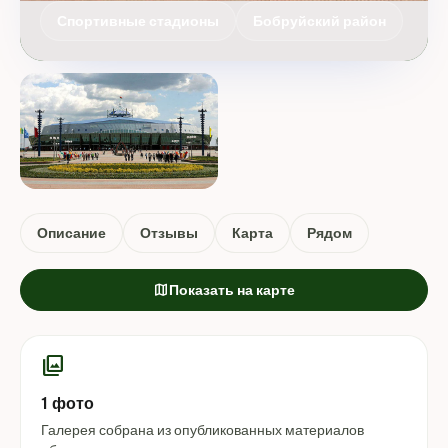
Спортивные стадионы
Бобруйский район
Описание
Отзывы
Карта
Рядом
map
Показать на карте
photo_library
1 фото
Галерея собрана из опубликованных материалов