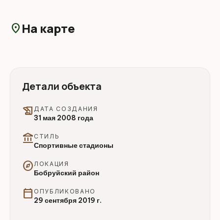
На карте
location_on
Детали объекта
history_edu
ДАТА СОЗДАНИЯ
31 мая 2008 года
account_balance
СТИЛЬ
Спортивные стадионы
explore
ЛОКАЦИЯ
Бобруйский район
calendar_today
ОПУБЛИКОВАНО
29 сентября 2019 г.