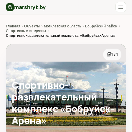
marshryt.by
menu
travel_explore
Главная
›
Объекты
›
Могилевская область
›
Бобруйский район
›
Спортивные стадионы
›
Спортивно-развлекательный комплекс «Бобруйск-Арена»
photo_library
1 / 1
Спортивно-
развлекательный
комплекс «Бобруйск-
Арена»