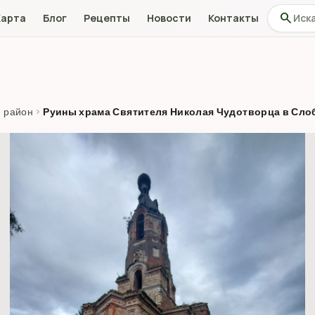
Поиск по
search
Карта
Блог
Рецепты
Новости
Контакты
 район
›
Руины храма Святителя Николая Чудотворца в Сло