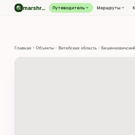
marshryt.by
travel_explore
Путеводитель
expand_more
Маршруты
expand_more
Главная
›
Объекты
›
Витебская область
›
Бешенковичский