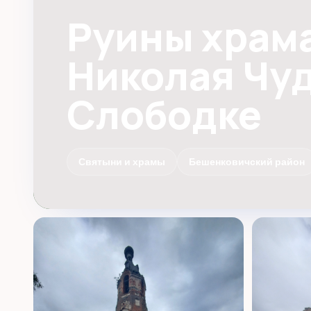
Руины храм
Николая Чуд
Слободке
Святыни и храмы
Бешенковичский район