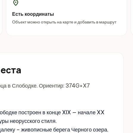
location_on
Есть координаты
Объект можно открыть на карте и добавить в маршрут
места
рца в Слободке. Ориентир: 374G+X7
ободке построен в конце XIX — начале XX
уры неорусского стиля.
алеку – живописные берега Черного озера.