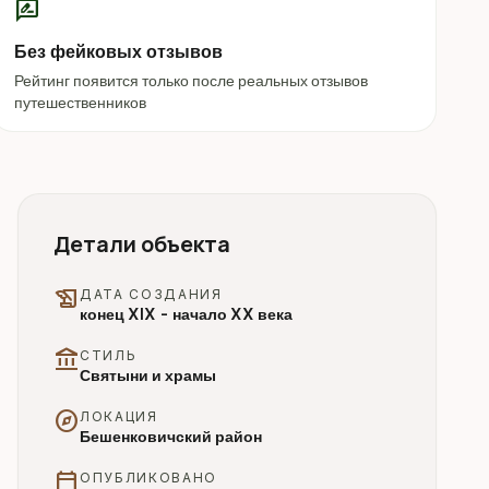
rate_review
Без фейковых отзывов
Рейтинг появится только после реальных отзывов
путешественников
Детали объекта
history_edu
ДАТА СОЗДАНИЯ
конец XIX - начало XX века
account_balance
СТИЛЬ
Святыни и храмы
explore
ЛОКАЦИЯ
Бешенковичский район
calendar_today
ОПУБЛИКОВАНО