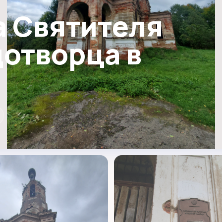
а Святителя
отворца в