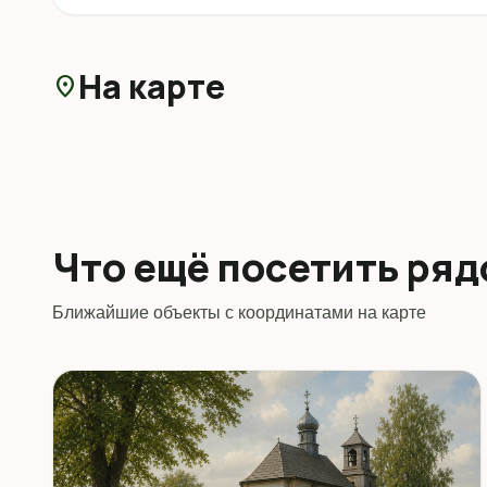
На карте
location_on
Что ещё посетить ря
Ближайшие объекты с координатами на карте