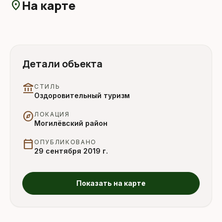
На карте
location_on
Детали объекта
account_balance
СТИЛЬ
Оздоровительный туризм
explore
ЛОКАЦИЯ
Могилёвский район
calendar_today
ОПУБЛИКОВАНО
29 сентября 2019 г.
Показать на карте