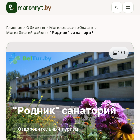
marshryt
.by
menu
search
Главная
›
Объекты
›
Могилевская область
›
Могилёвский район
›
"Родник" санаторий
photo_library
1 / 1
"Родник" санаторий
Оздоровительный туризм