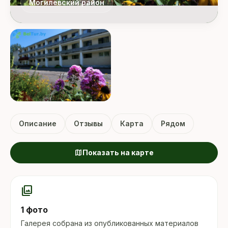
Могилёвский район
Описание
Отзывы
Карта
Рядом
map
Показать на карте
photo_library
1 фото
Галерея собрана из опубликованных материалов