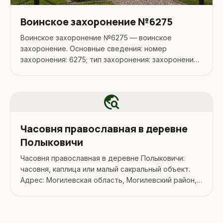
Воинское захоронение №6275
Воинское захоронение №6275 — воинское
захоронение. Основные сведения: номер
захоронения: 6275; тип захоронения: захоронения
жертв войн; конфликт: Вторая мировая война
1.09.1939-2.09.1945 г.г. Адрес: Беларусь,
Могилёвская, Могилёвский, Полыковичи.
travel_explore
Координаты...
Часовня православная в деревне
Полыковичи
Часовня православная в деревне Полыковичи:
часовня, каплица или малый сакральный объект.
Адрес: Могилевская область, Могилевский район,
Полыковичи, В окрестностях населенного.