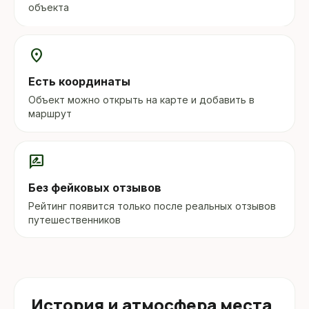
объекта
location_on
Есть координаты
Объект можно открыть на карте и добавить в
маршрут
rate_review
Без фейковых отзывов
Рейтинг появится только после реальных отзывов
путешественников
История и атмосфера места