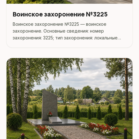
Воинское захоронение №3225
Воинское захоронение №3225 — воинское
захоронение. Основные сведения: номер
захоронения: 3225; тип захоронения: локальные
войны; дата захоронения: 1982. Адрес: Беларусь,
Могилёвская, Могилёвский, Полыковичи.
Координаты: 53.970465, 30.377475. Перед
поездкой...