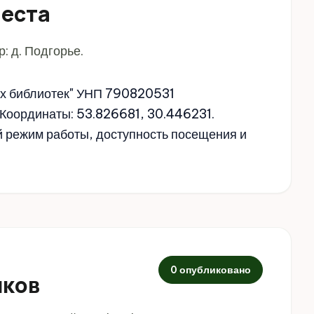
места
: д. Подгорье.
ых библиотек" УНП 790820531
. Координаты: 53.826681, 30.446231.
й режим работы, доступность посещения и
0 опубликовано
иков