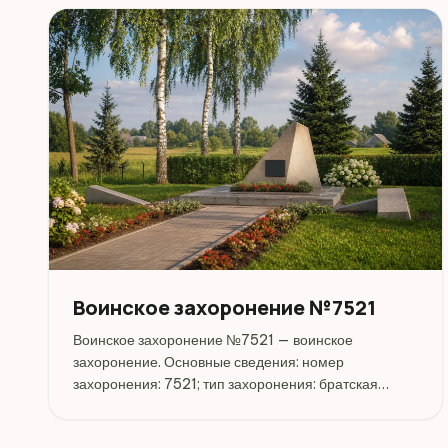
Воинское захоронение №7521
Воинское захоронение №7521 — воинское
захоронение. Основные сведения: номер
захоронения: 7521; тип захоронения: братская
могила; дата захоронения: 09.1944. Адрес:
Беларусь, Могилёвская, Могилёвский, Сидоровка.