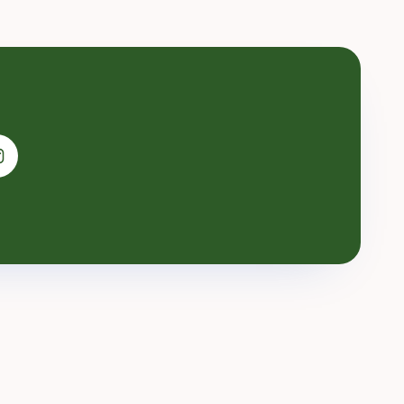
Могилев. Координаты: 53.840886, 30.398360.
Перед поездкой...