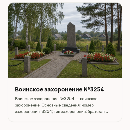
Воинское захоронение №3254
Воинское захоронение №3254 — воинское
захоронение. Основные сведения: номер
захоронения: 3254; тип захоронения: братская
могила; дата захоронения: 1944. Адрес: Беларусь,
Могилёвская, Могилёвский, Вейно. Координаты: