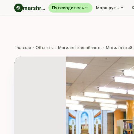
marshryt.by
travel_explore
Путеводитель
expand_more
Маршруты
expand_more
Главная
›
Объекты
›
Могилевская область
›
Могилёвский