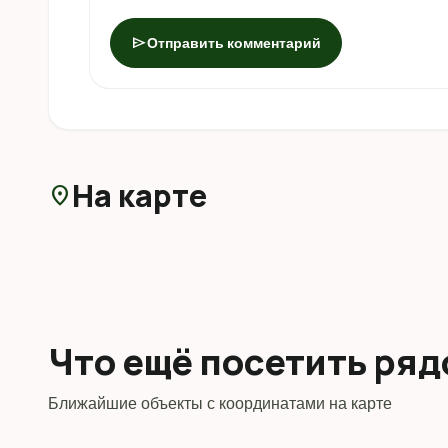
send
Отправить комментарий
На карте
location_on
Что ещё посетить ря
Ближайшие объекты с координатами на карте