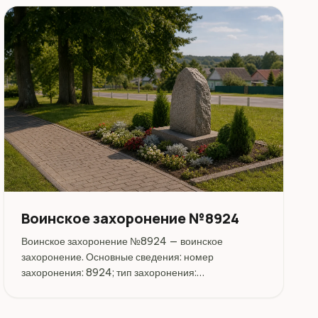
Воинское захоронение №8924
Воинское захоронение №8924 — воинское
захоронение. Основные сведения: номер
захоронения: 8924; тип захоронения:
индивидуальная могила; дата захоронения: 1941.
Адрес: Беларусь, Могилёвская, Могилёвский,