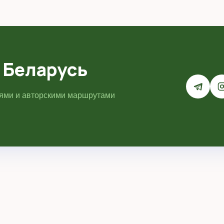
53.825073, 30.395691. Перед поездкой стоит...
 Беларусь
иями и авторскими маршрутами