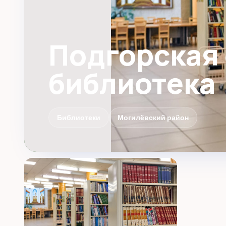
Подгорская
библиотека
Библиотеки
Могилёвский район