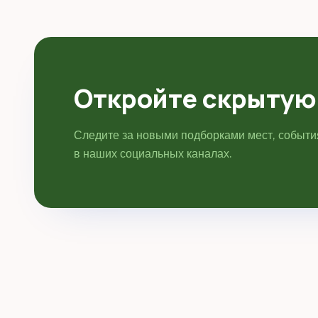
Координаты: 53.824097, 30.488281. Перед
поездкой...
Откройте скрытую
Следите за новыми подборками мест, событ
в наших социальных каналах.