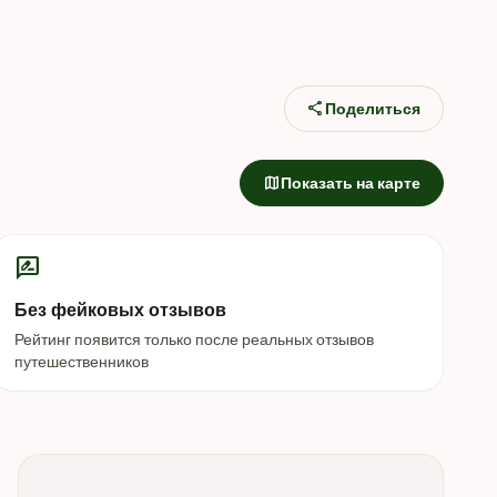
share
Поделиться
map
Показать на карте
rate_review
Без фейковых отзывов
Рейтинг появится только после реальных отзывов
путешественников