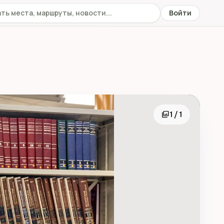
 сайту
Войти
photo_library
1 / 1