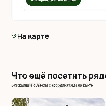
На карте
location_on
Что ещё посетить ря
Ближайшие объекты с координатами на карте