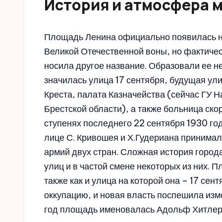
История и атмосфера 
Площадь Ленина официально появилась на
Великой Отечественной воны, но фактиче
носила другое название. Образовали ее не
значилась улица 17 сентября, будущая ул
Креста, палата Казначейства (сейчас ГУ 
Брестской области), а также больница ск
ступенях последнего 22 сентября 1930 го
лице С. Кривошея и Х.Гудериана принима
армий двух стран. Сложная история город
улиц и в частой смене некоторых из них. 
также как и улица на которой она – 17 сен
оккупацию, и новая власть поспешила изме
год площадь именовалась Адольф Хитлер 