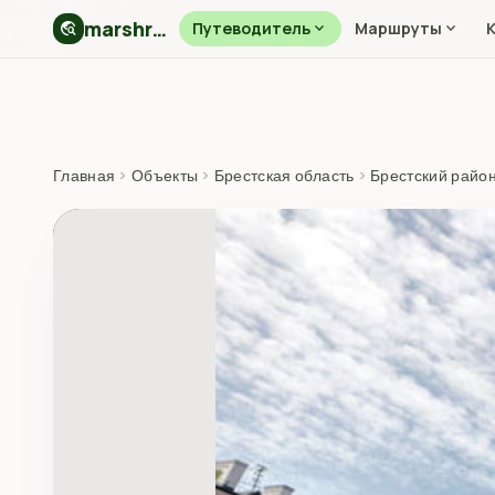
marshryt.by
travel_explore
Путеводитель
expand_more
Маршруты
expand_more
Главная
›
Объекты
›
Брестская область
›
Брестский райо