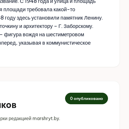
звание. С 1948 года и улица и площадь
ия площади требовала какой-то
58 году здесь установили памятник Ленину.
очкину и архитектору – Г. Заборскому.
е – фигура вождя на шестиметровом
вперед, указывая в коммунистическое
0 опубликовано
иков
рки редакцией marshryt.by.