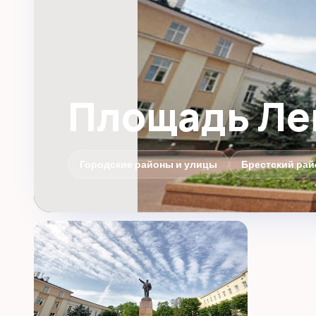
Площадь Ле
Городские районы и улицы
Брестский рай