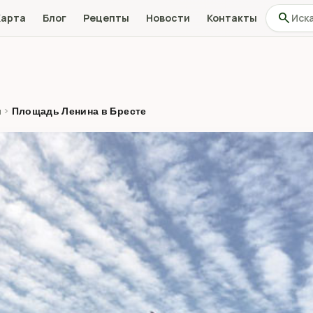
Поиск по
search
Карта
Блог
Рецепты
Новости
Контакты
н
›
Площадь Ленина в Бресте