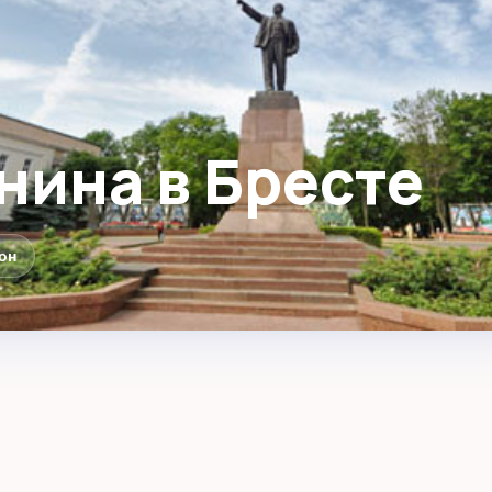
нина в Бресте
он