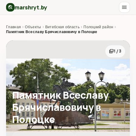
marshryt.by
menu
travel_explore
Главная
›
Объекты
›
Витебская область
›
Полоцкий район
›
Памятник Всеславу Брячиславовичу в Полоцке
photo_library
1 / 3
Памятник Всеславу
Брячиславовичу в
Полоцке