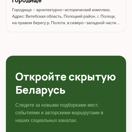
Городище
Городище - архитектурно-исторический комплекс.
Адрес: Витебская область, Полоцкий район, г. Полоцк,
на правом берегу р. Полота, в северо-западной части
2-го пер. Фрунзе, с востока и запада ограничено
низиной, с севера – озерцом (старицей р. Полота)...
Откройте скрытую
Беларусь
Следите за новыми подборками мест,
событиями и авторскими маршрутами в
наших социальных каналах.