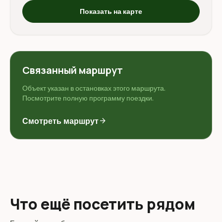
Показать на карте
Связанный маршрут
Объект указан в остановках этого маршрута.
Посмотрите полную программу поездки.
Смотреть маршрут
arrow_forward
Что ещё посетить рядом