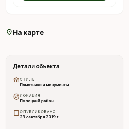
На карте
location_on
Детали объекта
account_balance
СТИЛЬ
Памятники и монументы
explore
ЛОКАЦИЯ
Полоцкий район
calendar_today
ОПУБЛИКОВАНО
29 сентября 2019 г.