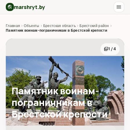
marshryt.by
menu
travel_explore
Главная
›
Объекты
›
Брестская область
›
Брестский район
›
Памятник воинам-пограничникам в Брестской крепости
photo_library
1 / 4
Памятник воинам-
пограничникам в
Брестской крепости