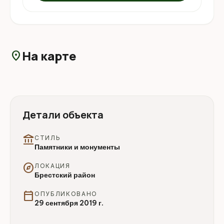
На карте
location_on
Детали объекта
account_balance
СТИЛЬ
Памятники и монументы
explore
ЛОКАЦИЯ
Брестский район
calendar_today
ОПУБЛИКОВАНО
29 сентября 2019 г.