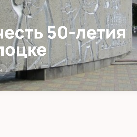
честь 50-летия
лоцке
н