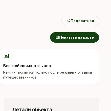
share
Поделиться
map
Показать на карте
rate_review
Без фейковых отзывов
Рейтинг появится только после реальных отзывов
путешественников
Детали объекта