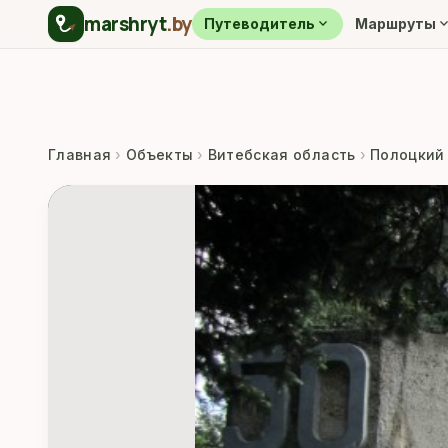
marshryt
.by
expand_more
expand_m
Путеводитель
Маршруты
Главная
›
Объекты
›
Витебская область
›
Полоцкий