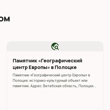
дом
travel_explore
Памятник «Географический
центр Европы» в Полоцке
Памятник «Географический центр Европы» в
Полоцке: историко-культурный объект или
памятник. Адрес: Витебская область, Полоцкий
район, Полоцк, пр. Ф.Скорины, сквер.