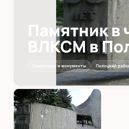
Памятник в 
ВЛКСМ в По
Памятники и монументы
Полоцкий райо