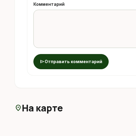
Комментарий
send
Отправить комментарий
На карте
location_on